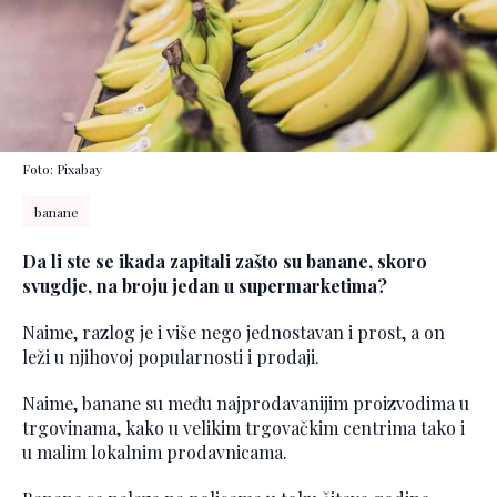
Foto: Pixabay
banane
Da li ste se ikada zapitali zašto su banane, skoro
svugdje, na broju jedan u supermarketima?
Naime, razlog je i više nego jednostavan i prost, a on
leži u njihovoj popularnosti i prodaji.
Naime, banane su među najprodavanijim proizvodima u
trgovinama, kako u velikim trgovačkim centrima tako i
u malim lokalnim prodavnicama.