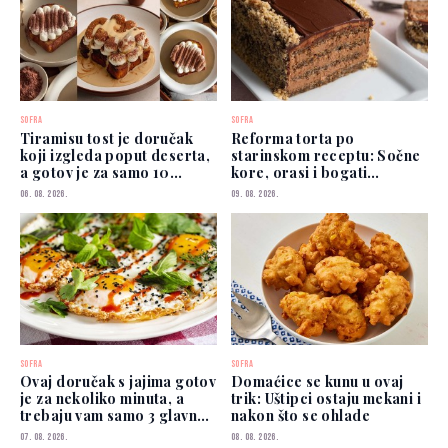
SOFRA
SOFRA
Tiramisu tost je doručak
Reforma torta po
koji izgleda poput deserta,
starinskom receptu: Sočne
a gotov je za samo 10
kore, orasi i bogati
minuta
čokoladni fil
06. 08. 2026.
09. 08. 2026.
SOFRA
SOFRA
Ovaj doručak s jajima gotov
Domaćice se kunu u ovaj
je za nekoliko minuta, a
trik: Uštipci ostaju mekani i
trebaju vam samo 3 glavna
nakon što se ohlade
sastojka
07. 08. 2026.
08. 08. 2026.