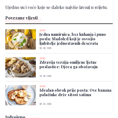
Ujedno su i voće koje se daleko najviše izvozi u svijetu.
Povezane vijesti
SOFRA
Jedna namirnica, bez kuhanja i puno
posla: Sladoled koji je osvojio
ljubitelje jednostavnih deserata
08. 06. 2026.
SOFRA
Zdravija verzija omiljene ljetne
poslastice: Djeca ga obožavaju
29. 05. 2026.
SOFRA
Idealan obrok prije posta: Ove banana
palačinke drže sitost satima
06. 03. 2026.
Izdvojeno