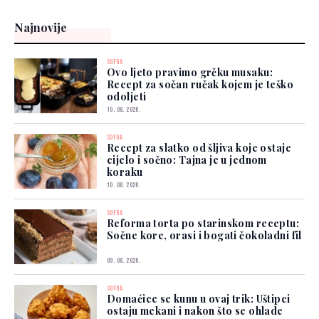
Najnovije
SOFRA
Ovo ljeto pravimo grčku musaku:
Recept za sočan ručak kojem je teško
odoljeti
10. 08. 2026.
SOFRA
Recept za slatko od šljiva koje ostaje
cijelo i sočno: Tajna je u jednom
koraku
10. 08. 2026.
SOFRA
Reforma torta po starinskom receptu:
Sočne kore, orasi i bogati čokoladni fil
09. 08. 2026.
SOFRA
Domaćice se kunu u ovaj trik: Uštipci
ostaju mekani i nakon što se ohlade