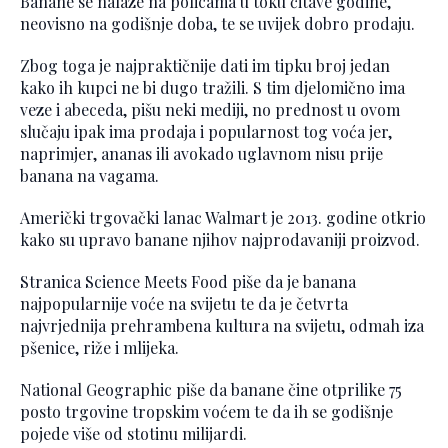
Banane se nalaze na policama u toku čitave godine,
neovisno na godišnje doba, te se uvijek dobro prodaju.
Zbog toga je najpraktičnije dati im tipku broj jedan
kako ih kupci ne bi dugo tražili. S tim djelomično ima
veze i abeceda, pišu neki mediji, no prednost u ovom
slučaju ipak ima prodaja i popularnost tog voća jer,
naprimjer, ananas ili avokado uglavnom nisu prije
banana na vagama.
Američki trgovački lanac Walmart je 2013. godine otkrio
kako su upravo banane njihov najprodavaniji proizvod.
Stranica Science Meets Food piše da je banana
najpopularnije voće na svijetu te da je četvrta
najvrjednija prehrambena kultura na svijetu, odmah iza
pšenice, riže i mlijeka.
National Geographic piše da banane čine otprilike 75
posto trgovine tropskim voćem te da ih se godišnje
pojede više od stotinu milijardi.