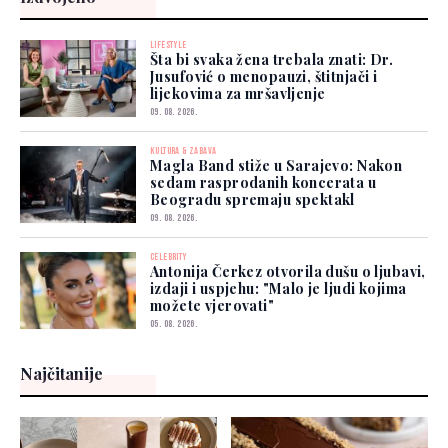
LIFESTYLE
Šta bi svaka žena trebala znati: Dr.
Jusufović o menopauzi, štitnjači i
lijekovima za mršavljenje
09. 08. 2026.
KULTURA & ZABAVA
Magla Band stiže u Sarajevo: Nakon
sedam rasprodanih koncerata u
Beogradu spremaju spektakl
09. 08. 2026.
CELEBRITY
Antonija Čerkez otvorila dušu o ljubavi,
izdaji i uspjehu: "Malo je ljudi kojima
možete vjerovati"
05. 08. 2026.
Najčitanije