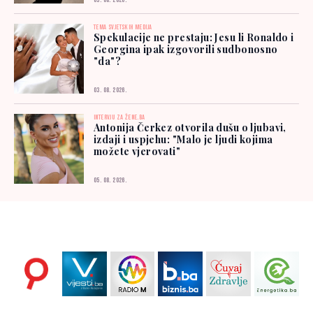
03. 08. 2026.
TEMA SVJETSKIH MEDIJA
Spekulacije ne prestaju: Jesu li Ronaldo i
Georgina ipak izgovorili sudbonosno
"da"?
03. 08. 2026.
INTERVJU ZA ŽENE.BA
Antonija Čerkez otvorila dušu o ljubavi,
izdaji i uspjehu: "Malo je ljudi kojima
možete vjerovati"
05. 08. 2026.