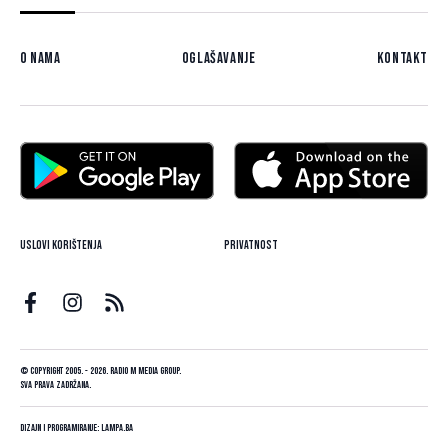
O nama
Oglašavanje
Kontakt
Uslovi korištenja
Privatnost
© Copyright 2005. - 2026. Radio M Media Group.
Sva prava zadržana.
Dizajn i programiranje:
Lampa.ba