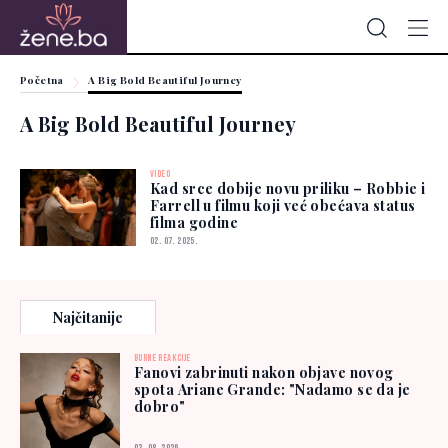
Početna
A Big Bold Beautiful Journey
A Big Bold Beautiful Journey
VIDEO
Kad srce dobije novu priliku – Robbie i
Farrell u filmu koji već obećava status
filma godine
02. 07. 2025.
Najčitanije
BURNE REAKCIJE
Fanovi zabrinuti nakon objave novog
spota Ariane Grande: "Nadamo se da je
dobro"