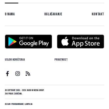
O nama
Oglašavanje
Kontakt
Uslovi korištenja
Privatnost
© Copyright 2005. - 2026. Radio M Media Group.
Sva prava zadržana.
Dizajn i programiranje:
Lampa.ba