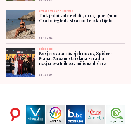
05. 08. 2026.
GEORGINA RODRIGUEZ U KUPAĆEM
Dok jedni vide celulit, drugi poručuju:
Ovako izgleda stvarno žensko tijelo
04. 08. 2026.
RUŠI REKORDE
Nevjerovatan uspjeh novog Spider-
Mana: Za samo tri dana zaradio
nevjerovatnih 927 miliona dolara
04. 08. 2026.