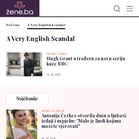
Početna
A Very English Scandal
A Very English Scandal
KULTURA & ZABAVA
Hugh Grant u traileru za novu seriju
kuće BBC
15. 05. 2018.
Najčitanije
INTERVJU ZA ŽENE.BA
Antonija Čerkez otvorila dušu o ljubavi,
izdaji i uspjehu: "Malo je ljudi kojima
možete vjerovati"