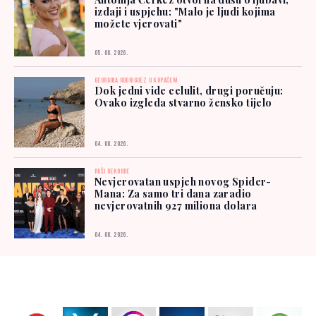
izdaji i uspjehu: "Malo je ljudi kojima
možete vjerovati"
05. 08. 2026.
GEORGINA RODRIGUEZ U KUPAĆEM
Dok jedni vide celulit, drugi poručuju:
Ovako izgleda stvarno žensko tijelo
04. 08. 2026.
RUŠI REKORDE
Nevjerovatan uspjeh novog Spider-
Mana: Za samo tri dana zaradio
nevjerovatnih 927 miliona dolara
04. 08. 2026.