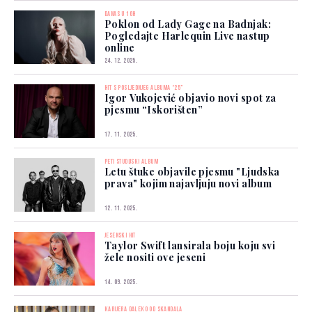
DANAS U 16H
Poklon od Lady Gage na Badnjak:
Pogledajte Harlequin Live nastup
online
24. 12. 2025.
HIT S POSLJEDNJEG ALBUMA “25”
Igor Vukojević objavio novi spot za
pjesmu “Iskorišten”
17. 11. 2025.
PETI STUDIJSKI ALBUM
Letu štuke objavile pjesmu "Ljudska
prava" kojim najavljuju novi album
12. 11. 2025.
JESENSKI HIT
Taylor Swift lansirala boju koju svi
žele nositi ove jeseni
14. 09. 2025.
KARIJERA DALEKO OD SKANDALA