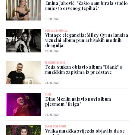
Emina Jahović: 'Zašto sam birala studio
umjesto crvenog tepiha?'
11. 06. 2025.
PRAVA JE INSPIRACIJA
Vintage elegancija: Miley Cyrus lansira
vizuelni album pun arhivskih modnih
dragulja
02. 04. 2025.
TEMELJEN NA KNJIZI
Feđa Štukan objavio album "Blank" s
muzičkim zapisima iz predstave
24. 03. 2025.
VIDEO
Dino Merlin najavio novi album
pjesmom "Briga"
28. 02. 2025.
NAKON DUGO GODINA
Velika muzička zvijezda objavila da se