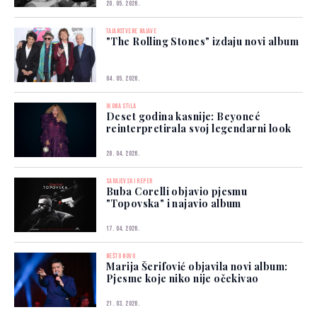
20. 05. 2026.
TAJANSTVENE NAJAVE
"The Rolling Stones" izdaju novi album
04. 05. 2026.
IKONA STILA
Deset godina kasnije: Beyoncé
reinterpretirala svoj legendarni look
28. 04. 2026.
SARAJEVSKI REPER
Buba Corelli objavio pjesmu
"Topovska" i najavio album
17. 04. 2026.
NEŠTO NOVO
Marija Šerifović objavila novi album:
Pjesme koje niko nije očekivao
21. 03. 2026.