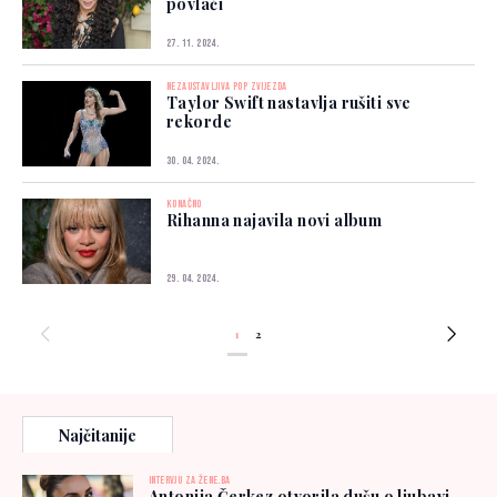
povlači
27. 11. 2024.
NEZAUSTAVLJIVA POP ZVIJEZDA
Taylor Swift nastavlja rušiti sve
rekorde
30. 04. 2024.
KONAČNO
Rihanna najavila novi album
29. 04. 2024.
1
2
Najčitanije
INTERVJU ZA ŽENE.BA
Antonija Čerkez otvorila dušu o ljubavi,