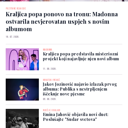
POZITIVNE REAKCIJE
Kraljica popa ponovo na tronu: Madonna
ostvarila nevjerovatan uspjeh s novim
albumom
16. 07. 2026.
MADONNA
Kraljica popa predstavila misteriozni
projekt koji najavljuje njen novi album
11. 06. 2026.
HRVATSKI PJEVAČ
Jakov Jozinović najavio izlazak prvog
albuma: Publika s nestrpljenjem
iščekuje nove pjesme
09. 06. 2026.
RIJEČ JE O BALADI
Emina Jahović objavila novi duet:
Poslušajte "Sudar svetova"