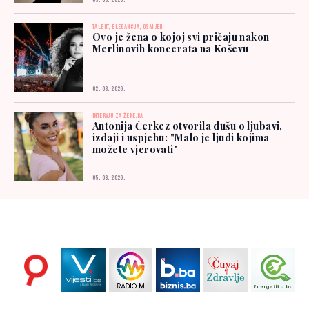
03. 08. 2026.
TALENT, ELEGANCIJA, OSMIJEH
Ovo je žena o kojoj svi pričaju nakon
Merlinovih koncerata na Koševu
02. 08. 2026.
INTERVJU ZA ŽENE.BA
Antonija Čerkez otvorila dušu o ljubavi,
izdaji i uspjehu: "Malo je ljudi kojima
možete vjerovati"
05. 08. 2026.