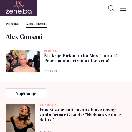
Početna
Alex Consani
Alex Consani
MODNA TAJNA
Šta krije Birkin torba Alex Consani?
Prava modna riznica otkrivena!
17. 09. 2025.
Najčitanije
BURNE REAKCIJE
Fanovi zabrinuti nakon objave novog
spota Ariane Grande: "Nadamo se da je
dobro"