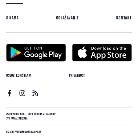
O nama
Oglašavanje
Kontakt
Uslovi korištenja
Privatnost
© Copyright 2005. - 2026. Radio M Media Group.
Sva prava zadržana.
Dizajn i programiranje:
Lampa.ba