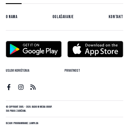
O nama
Oglašavanje
Kontakt
Uslovi korištenja
Privatnost
© Copyright 2005. - 2026. Radio M Media Group.
Sva prava zadržana.
Dizajn i programiranje:
Lampa.ba