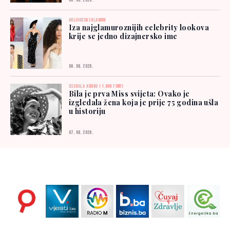
06. 08. 2026.
HOLIVUDSKI GLAMUR
Iza najglamuroznijih celebrity lookova
krije se jedno dizajnersko ime
06. 08. 2026.
OSVOJILA KRUNU I 1.000 FUNTI
Bila je prva Miss svijeta: Ovako je
izgledala žena koja je prije 75 godina ušla
u historiju
07. 08. 2026.