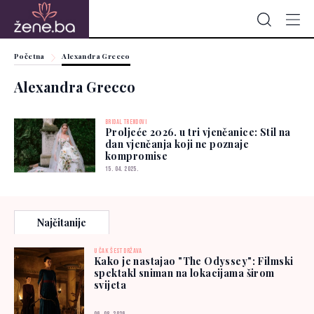
Početna
Alexandra Grecco
Alexandra Grecco
BRIDAL TRENDOVI
Proljeće 2026. u tri vjenčanice: Stil na
dan vjenčanja koji ne poznaje
kompromise
15. 04. 2025.
Najčitanije
U ČAK ŠEST DRŽAVA
Kako je nastajao "The Odyssey": Filmski
spektakl sniman na lokacijama širom
svijeta