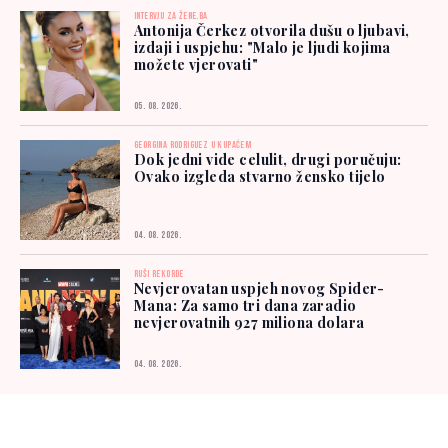
INTERVJU ZA ŽENE.BA
Antonija Čerkez otvorila dušu o ljubavi,
izdaji i uspjehu: "Malo je ljudi kojima
možete vjerovati"
05. 08. 2026.
GEORGINA RODRIGUEZ U KUPAĆEM
Dok jedni vide celulit, drugi poručuju:
Ovako izgleda stvarno žensko tijelo
04. 08. 2026.
RUŠI REKORDE
Nevjerovatan uspjeh novog Spider-
Mana: Za samo tri dana zaradio
nevjerovatnih 927 miliona dolara
04. 08. 2026.