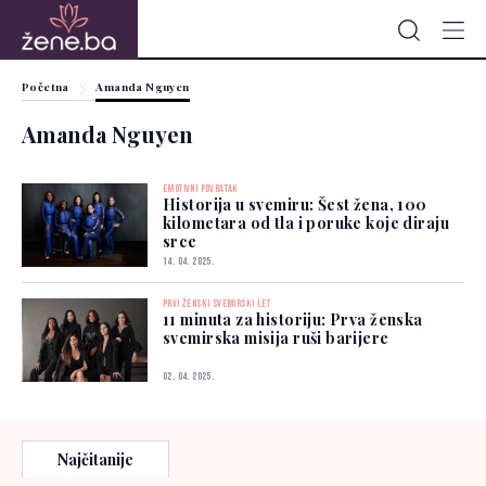
Početna
Amanda Nguyen
Amanda Nguyen
EMOTIVNI POVRATAK
Historija u svemiru: Šest žena, 100
kilometara od tla i poruke koje diraju
srce
14. 04. 2025.
PRVI ŽENSKI SVEMIRSKI LET
11 minuta za historiju: Prva ženska
svemirska misija ruši barijere
02. 04. 2025.
Najčitanije