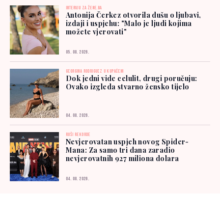
INTERVJU ZA ŽENE.BA
Antonija Čerkez otvorila dušu o ljubavi,
izdaji i uspjehu: "Malo je ljudi kojima
možete vjerovati"
05. 08. 2026.
GEORGINA RODRIGUEZ U KUPAĆEM
Dok jedni vide celulit, drugi poručuju:
Ovako izgleda stvarno žensko tijelo
04. 08. 2026.
RUŠI REKORDE
Nevjerovatan uspjeh novog Spider-
Mana: Za samo tri dana zaradio
nevjerovatnih 927 miliona dolara
04. 08. 2026.