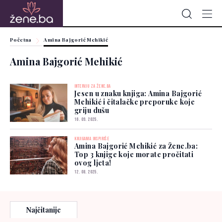
Početna
Amina Bajgorić Mehikić
Amina Bajgorić Mehikić
INTERVJU ZA ŽENE.BA
Jesen u znaku knjiga: Amina Bajgorić
Mehikić i čitalačke preporuke koje
griju dušu
16. 09. 2025.
KNJIGAMA INSPIRIŠE
Amina Bajgorić Mehikić za Žene.ba:
Top 3 knjige koje morate pročitati
ovog ljeta!
12. 08. 2025.
Najčitanije