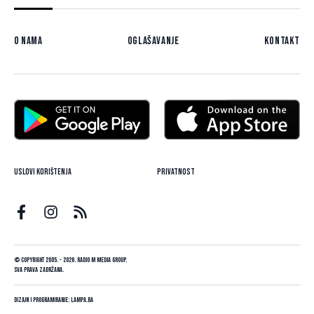
O nama
Oglašavanje
Kontakt
Uslovi korištenja
Privatnost
© Copyright 2005. - 2026. Radio M Media Group.
Sva prava zadržana.
Dizajn i programiranje:
Lampa.ba