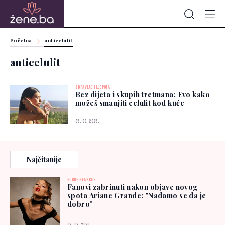
Početna
anticelulit
anticelulit
ZDRAVLJE I LJEPOTA
Bez dijeta i skupih tretmana: Evo kako
možeš smanjiti celulit kod kuće
05. 08. 2025.
Najčitanije
BURNE REAKCIJE
Fanovi zabrinuti nakon objave novog
spota Ariane Grande: "Nadamo se da je
dobro"