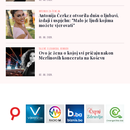
03. 08. 2026.
INTERVJU ZA ŽENE.BA
Antonija Čerkez otvorila dušu o ljubavi,
izdaji i uspjehu: "Malo je ljudi kojima
možete vjerovati"
05. 08. 2026.
TALENT, ELEGANCIJA, OSMIJEH
Ovo je žena o kojoj svi pričaju nakon
Merlinovih koncerata na Koševu
02. 08. 2026.