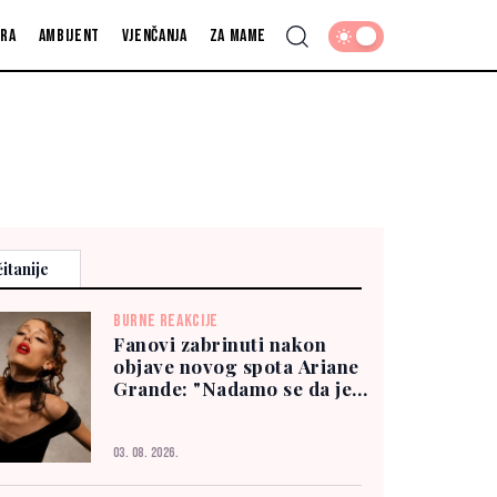
fra
Ambijent
Vjenčanja
Za mame
itanije
BURNE REAKCIJE
Fanovi zabrinuti nakon
objave novog spota Ariane
Grande: "Nadamo se da je
dobro"
03. 08. 2026.