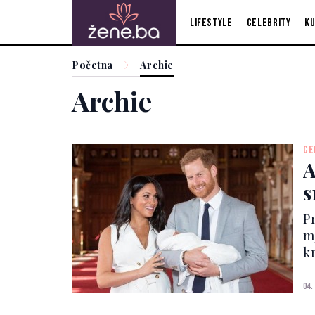
Lifestyle
Celebrity
Ku
Početna
Archie
Archie
CE
A
s
Pr
mjeseca 
k
n
v
04.
Ha