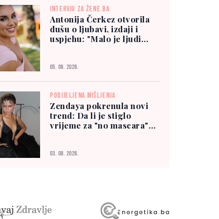
INTERVJU ZA ŽENE.BA
Antonija Čerkez otvorila
dušu o ljubavi, izdaji i
uspjehu: "Malo je ljudi
kojima možete vjerovati"
05. 08. 2026.
PODIJELJENA MIŠLJENJA
Zendaya pokrenula novi
trend: Da li je stiglo
vrijeme za "no mascara"
izgled?
03. 08. 2026.