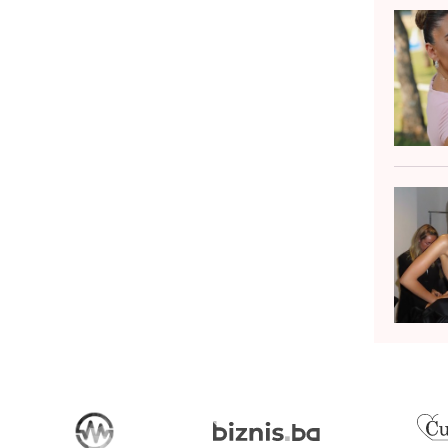
jeseca nakon njegovog...