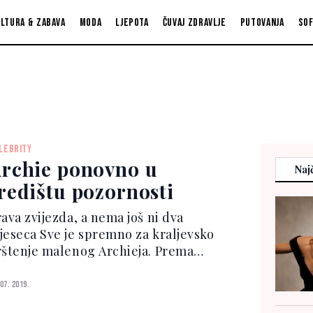
ltura & zabava
Moda
Ljepota
Čuvaj zdravlje
Putovanja
So
LEBRITY
rchie ponovno u
Najč
redištu pozornosti
ava zvijezda, a nema još ni dva
Sve je spremno za kraljevsko
rštenje malenog Archieja. Prema
atpisima britanskih medija,
ojvotkinja od Sussexa Meghan i princ
 07. 2019.
rry sina će krstiti 6. jula, tačno dva