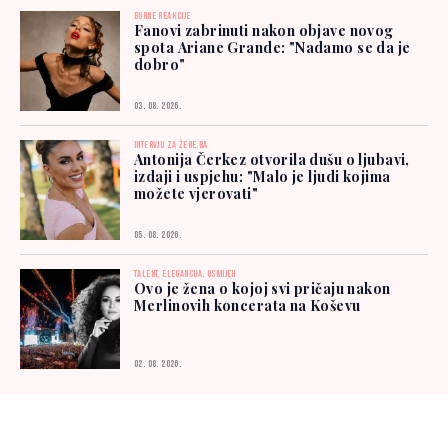
BURNE REAKCIJE
Fanovi zabrinuti nakon objave novog
spota Ariane Grande: "Nadamo se da je
dobro"
03. 08. 2026.
INTERVJU ZA ŽENE.BA
Antonija Čerkez otvorila dušu o ljubavi,
izdaji i uspjehu: "Malo je ljudi kojima
možete vjerovati"
05. 08. 2026.
TALENT, ELEGANCIJA, OSMIJEH
Ovo je žena o kojoj svi pričaju nakon
Merlinovih koncerata na Koševu
02. 08. 2026.