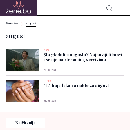
Početna
august
august
VIDEO
Šta gledati u augustu? Najnoviji filmovi
i serije na streaming servisima
29. 07. 2025.
LJEPOTA
"It" boja laka za nokte za august
03. 08. 2019.
Najčitanije