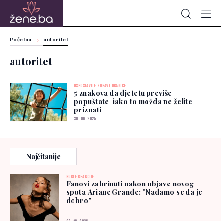
Početna
autoritet
autoritet
USPOSTAVITE ZDRAVE GRANICE
5 znakova da djetetu previše
popuštate, iako to možda ne želite
priznati
30. 06. 2025.
Najčitanije
BURNE REAKCIJE
Fanovi zabrinuti nakon objave novog
spota Ariane Grande: "Nadamo se da je
dobro"