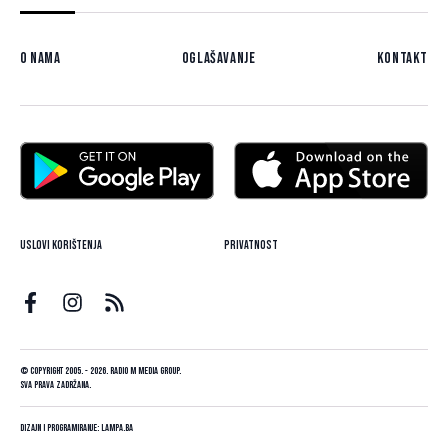
O nama
Oglašavanje
Kontakt
Uslovi korištenja
Privatnost
© Copyright 2005. - 2026. Radio M Media Group.
Sva prava zadržana.
Dizajn i programiranje:
Lampa.ba