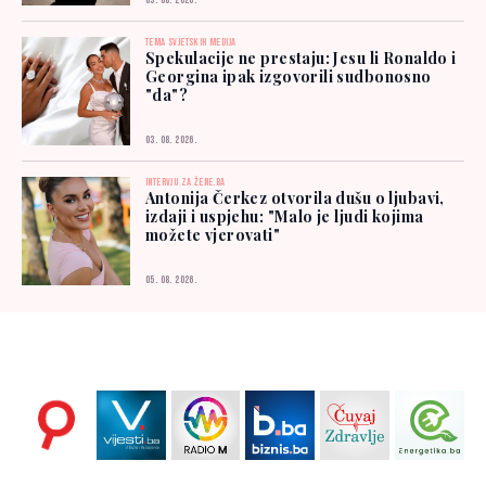
03. 08. 2026.
TEMA SVJETSKIH MEDIJA
Spekulacije ne prestaju: Jesu li Ronaldo i
Georgina ipak izgovorili sudbonosno
"da"?
03. 08. 2026.
INTERVJU ZA ŽENE.BA
Antonija Čerkez otvorila dušu o ljubavi,
izdaji i uspjehu: "Malo je ljudi kojima
možete vjerovati"
05. 08. 2026.