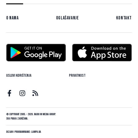
O nama
Oglašavanje
Kontakt
Uslovi korištenja
Privatnost
© Copyright 2005. - 2026. Radio M Media Group.
Sva prava zadržana.
Dizajn i programiranje:
Lampa.ba