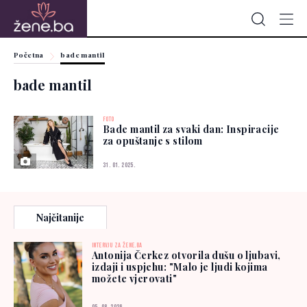
Početna
bade mantil
bade mantil
FOTO
Bade mantil za svaki dan: Inspiracije
za opuštanje s stilom
31. 01. 2025.
Najčitanije
INTERVJU ZA ŽENE.BA
Antonija Čerkez otvorila dušu o ljubavi,
izdaji i uspjehu: "Malo je ljudi kojima
možete vjerovati"