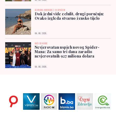
05. 08. 2026.
GEORGINA RODRIGUEZ U KUPAĆEM
Dok jedni vide celulit, drugi poručuju:
Ovako izgleda stvarno žensko tijelo
04. 08. 2026.
RUŠI REKORDE
Nevjerovatan uspjeh novog Spider-
Mana: Za samo tri dana zaradio
nevjerovatnih 927 miliona dolara
04. 08. 2026.