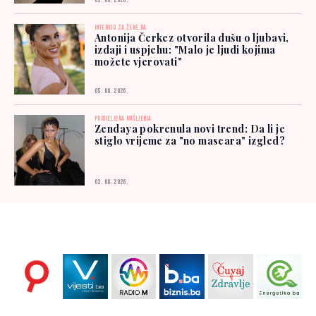
03. 08. 2026.
INTERVJU ZA ŽENE.BA
Antonija Čerkez otvorila dušu o ljubavi,
izdaji i uspjehu: "Malo je ljudi kojima
možete vjerovati"
05. 08. 2026.
PODIJELJENA MIŠLJENJA
Zendaya pokrenula novi trend: Da li je
stiglo vrijeme za "no mascara" izgled?
03. 08. 2026.