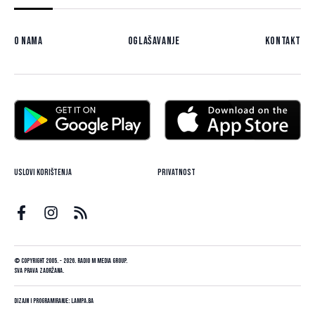
O nama
Oglašavanje
Kontakt
Uslovi korištenja
Privatnost
© Copyright 2005. - 2026. Radio M Media Group.
Sva prava zadržana.
Dizajn i programiranje:
Lampa.ba