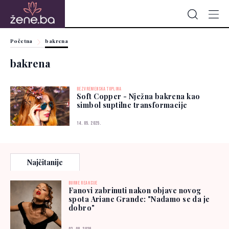
Početna
bakrena
bakrena
BEZVREMENSKA TOPLINA
Soft Copper - Nježna bakrena kao
simbol suptilne transformacije
14. 05. 2025.
Najčitanije
BURNE REAKCIJE
Fanovi zabrinuti nakon objave novog
spota Ariane Grande: "Nadamo se da je
dobro"