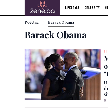
Lifestyle
Celebrity
Ku
Početna
Barack Obama
Barack Obama
OT
M
o
"
U
d
s
ve
30.
mi