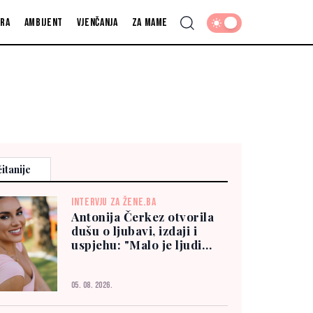
fra
Ambijent
Vjenčanja
Za mame
itanije
INTERVJU ZA ŽENE.BA
Antonija Čerkez otvorila
dušu o ljubavi, izdaji i
uspjehu: "Malo je ljudi
kojima možete vjerovati"
05. 08. 2026.