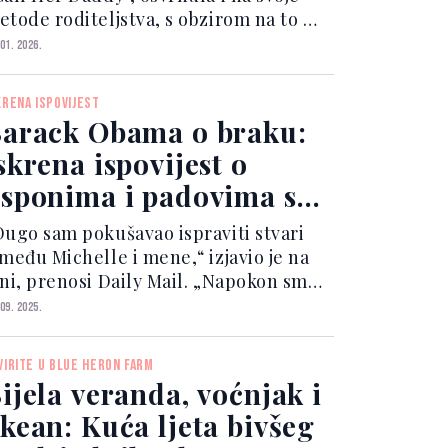
etode roditeljstva, s obzirom na to da
ma dvije kćerke, Maliu i Sashu. „Mislim
 01. 2026.
a sve počinje podsvesnim porukama
oje šaljemo našim djevojčicama. Imam
KRENA ISPOVIJEST
ije pr...
arack Obama o braku:
skrena ispovijest o
sponima i padovima s
ichelle
Dugo sam pokušavao ispraviti stvari
zmeđu Michelle i mene,“ izjavio je na
ini, prenosi Daily Mail. „Napokon smo,
ni mi se, stigli na stabilno tlo.“
 09. 2025.
očetkom godine javnost je počela
agađati o njihovom razvodu kada se
VIRITE U BLUE HERON FARM
rack sam pojav...
ijela veranda, voćnjak i
kean: Kuća ljeta bivšeg