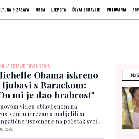
ltura & zabava
Moda
Ljepota
Čuvaj zdravlje
Putovanja
So
KRILA DETALJE PRVOG SPOJA
ichelle Obama iskreno
Najč
 ljubavi s Barackom:
On mi je dao hrabrost"
 novom videu objavljenom na
ruštvenim mrežama podijelili su
impatične uspomene na početak svoje
ze, ali i otkrili kako, prema njihovom
 06. 2026.
šljenju, izgleda idealan spoj.