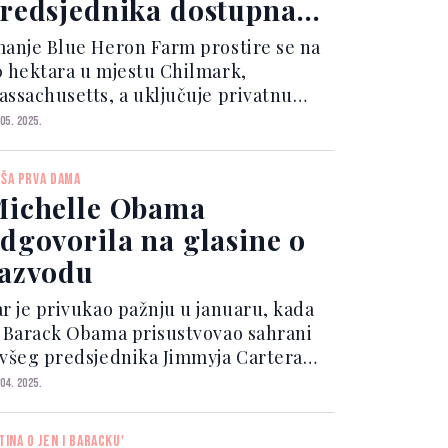
redsjednika dostupna
a 39 miliona dolara
manje Blue Heron Farm prostire se na
0 hektara u mjestu Chilmark,
assachusetts, a uključuje privatnu
lažu, teniske i košarkaške terene,
 05. 2025.
blanik, pa čak i štalu staru 150 godina.
aleko od titule "seoskog imanja"
VŠA PRVA DAMA
lavna kuća površin...
ichelle Obama
dgovorila na glasine o
azvodu
ar je privukao pažnju u januaru, kada
e Barack Obama prisustvovao sahrani
ivšeg predsjednika Jimmyja Cartera
ez svoje supruge. Nekoliko dana
 04. 2025.
asnije Michelle Obama je potvrdila da
eće prisustvovati drugoj
STINA O JEN I BARACKU'