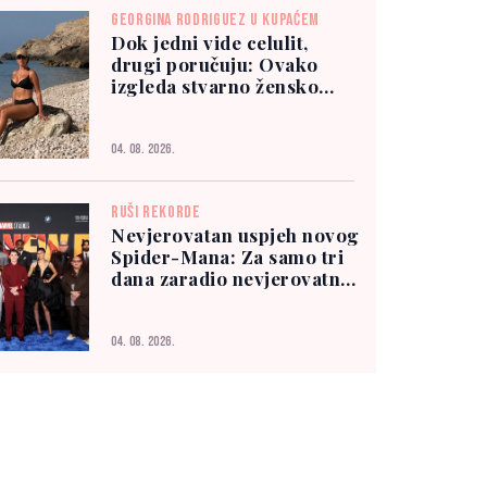
GEORGINA RODRIGUEZ U KUPAĆEM
Dok jedni vide celulit,
drugi poručuju: Ovako
izgleda stvarno žensko
tijelo
04. 08. 2026.
RUŠI REKORDE
Nevjerovatan uspjeh novog
Spider-Mana: Za samo tri
dana zaradio nevjerovatnih
927 miliona dolara
04. 08. 2026.