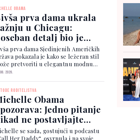
chelle je izjavila da je njihov prvi
CHELLE OBAMA
lazak bio u muzeju, zbog...
ivša prva dama ukrala
ažnju u Chicagu:
oseban detalj bio je
osveta Baracku Obami
ivša prva dama Sjedinjenih Američkih
ržava pokazala je kako se ležeran stil
ože pretvoriti u elegantnu modnu
ombinaciju, uz detalj koji nosi posebno
 06. 2026.
načenje. Michelle Obama pojavila se u
hicagu povodom obilježavanja
TODE RODITELJSTVA
varanja Predsje...
ichelle Obama
pozorava: Jedno pitanje
ikad ne postavljajte
ćerkama
ichelle se sada, gostujući u podcastu
Call Her Daddy“, osvrnula i na svoje