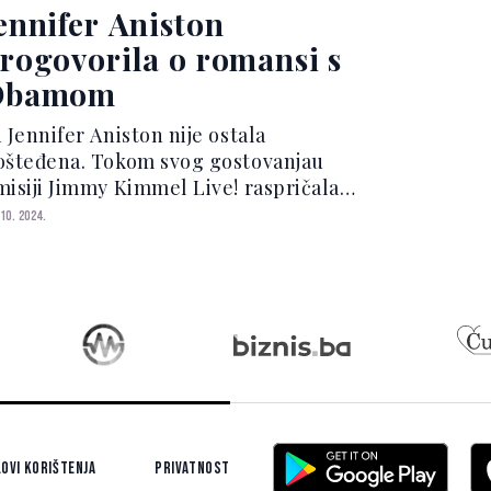
edsjedničkoj inauguraciji D...
ennifer Aniston
rogovorila o romansi s
Obamom
 Jennifer Aniston nije ostala
ošteđena. Tokom svog gostovanjau
misiji Jimmy Kimmel Live! raspričala
e o onim najluđim koji su se godinama
 10. 2024.
isali o njoj. Domaćin Jimmy Kimmel
klonio je zvijezdi serije Prijatelji
imjerak izdanja čas...
ovi korištenja
Privatnost