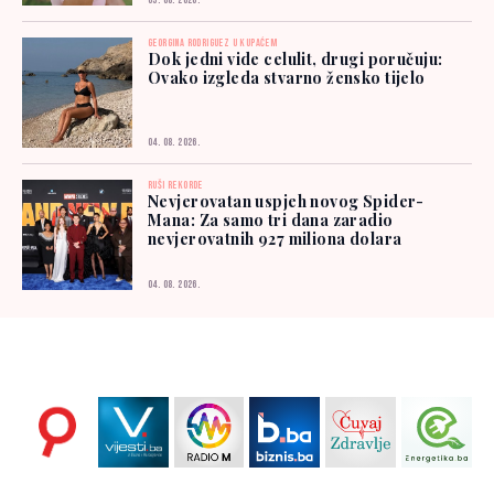
05. 08. 2026.
GEORGINA RODRIGUEZ U KUPAĆEM
Dok jedni vide celulit, drugi poručuju:
Ovako izgleda stvarno žensko tijelo
04. 08. 2026.
RUŠI REKORDE
Nevjerovatan uspjeh novog Spider-
Mana: Za samo tri dana zaradio
nevjerovatnih 927 miliona dolara
04. 08. 2026.