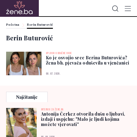
Početna
Berin Buturović
Berin Buturović
UPLOVIO U BRAČNE VODE
Ko je osvojio srce Berina Buturovića?
Žena bh. pjevača oduševila u vjenčanici
08. 07. 2026.
Najčitanije
INTERVJU ZA ŽENE.BA
Antonija Čerkez otvorila dušu o ljubavi,
izdaji i uspjehu: "Malo je ljudi kojima
možete vjerovati"