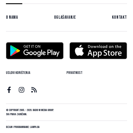
O nama
Oglašavanje
Kontakt
Uslovi korištenja
Privatnost
© Copyright 2005. - 2026. Radio M Media Group.
Sva prava zadržana.
Dizajn i programiranje:
Lampa.ba