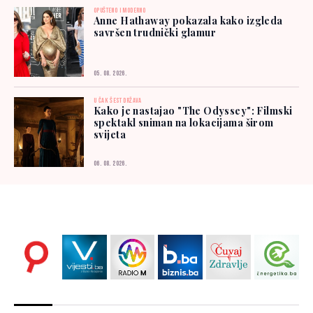
OPUŠTENO I MODERNO
Anne Hathaway pokazala kako izgleda
savršen trudnički glamur
05. 08. 2026.
U ČAK ŠEST DRŽAVA
Kako je nastajao "The Odyssey": Filmski
spektakl sniman na lokacijama širom
svijeta
06. 08. 2026.