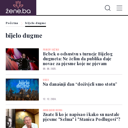
Početna
bijelo dugme
bijelo dugme
PRINCIPI VAŽNIJI
Bebek o odsustvu s turneje Bijelog
dugmeta: Ne želim da publika daje
novac za pjesme koje ne pjevam
09. 06. 2025.
VIDEO
Na današnji dan “doživjeli smo stotu”
12. 12. 2024.
AMBASADOR BOEMA
Znate li ko je napisao i kako su nastale
pjesme "Selma" i "Stanica Podlugovi"?