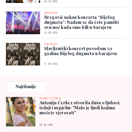
04. 10. 2024.
DOM MLADIH
Bregović nakon koncerta “Bijelog
dugmeta”: Nadam se da ćete pamtiti
ovu noć kada smo bili u Sarajevu
12. 05. 2024.
DOM MLADIH
Slavljenički koncert povodom 50
godina Bijelog dugmeta u Sarajevu
11. 04. 2024.
Najčitanije
INTERVJU ZA ŽENE.BA
Antonija Čerkez otvorila dušu o ljubavi,
izdaji i uspjehu: "Malo je ljudi kojima
možete vjerovati"
05. 08. 2026.