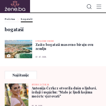
Početna
bogataši
bogataši
U POSLJEDNJE VRIJEME
Zašto bogataši masovno biraju ovu
zemlju
07. 07. 2026.
Najčitanije
INTERVJU ZA ŽENE.BA
Antonija Čerkez otvorila dušu o ljubavi,
izdaji i uspjehu: "Malo je ljudi kojima
možete vjerovati"