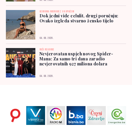
05. 08. 2026.
GEORGINA RODRIGUEZ U KUPAĆEM
Dok jedni vide celulit, drugi poručuju:
Ovako izgleda stvarno žensko tijelo
04. 08. 2026.
RUŠI REKORDE
Nevjerovatan uspjeh novog Spider-
Mana: Za samo tri dana zaradio
nevjerovatnih 927 miliona dolara
04. 08. 2026.