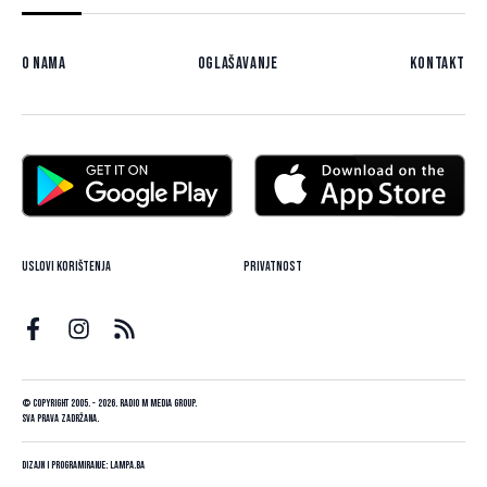
O nama
Oglašavanje
Kontakt
Uslovi korištenja
Privatnost
© Copyright 2005. - 2026. Radio M Media Group.
Sva prava zadržana.
Dizajn i programiranje:
Lampa.ba