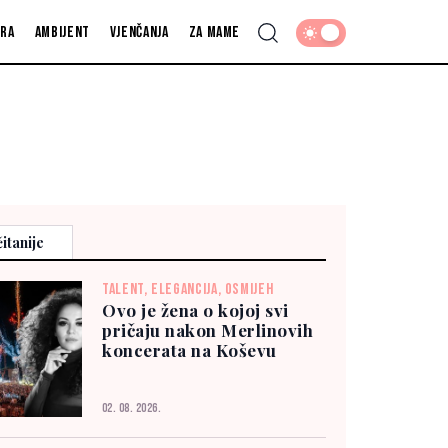
fra
Ambijent
Vjenčanja
Za mame
itanije
TALENT, ELEGANCIJA, OSMIJEH
Ovo je žena o kojoj svi
pričaju nakon Merlinovih
koncerata na Koševu
02. 08. 2026.