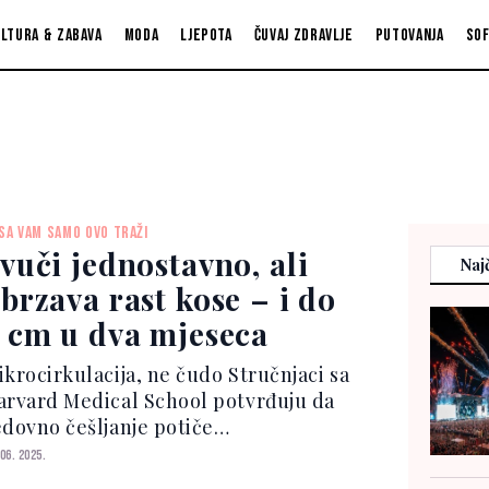
ltura & zabava
Moda
Ljepota
Čuvaj zdravlje
Putovanja
So
SA VAM SAMO OVO TRAŽI
vuči jednostavno, ali
Najč
brzava rast kose – i do
 cm u dva mjeseca
ikrocirkulacija, ne čudo Stručnjaci sa
arvard Medical School potvrđuju da
edovno češljanje potiče
ikrocirkulaciju tjemena, što direktno
 06. 2025.
iče na bolju ishranu korijena dlake.