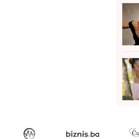
ada povučete četku duž tjemena,
tivirate na stotine sitn...