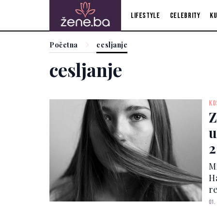
Lifestyle
Celebrity
Ku
Početna
cesljanje
cesljanje
KO
Z
u
2
M
H
r
m
01.
ut