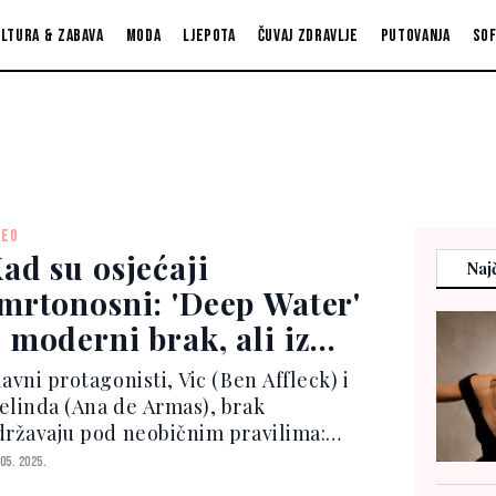
ltura & zabava
Moda
Ljepota
Čuvaj zdravlje
Putovanja
So
DEO
ad su osjećaji
Najč
mrtonosni: 'Deep Water'
 moderni brak, ali iz
račnog ugla
avni protagonisti, Vic (Ben Affleck) i
elinda (Ana de Armas), brak
državaju pod neobičnim pravilima:
a ima ljubavnike, on to "tolerira".
 05. 2025.
eđutim, kada jedan od njenih