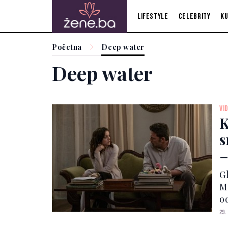
Lifestyle
Celebrity
Ku
Početna
Deep water
Deep water
VI
K
s
–
m
Gl
M
o
on
29.
M