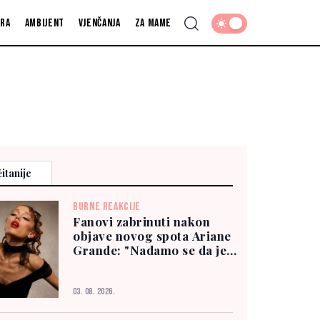
fra
Ambijent
Vjenčanja
Za mame
itanije
BURNE REAKCIJE
Fanovi zabrinuti nakon
objave novog spota Ariane
Grande: "Nadamo se da je
dobro"
03. 08. 2026.