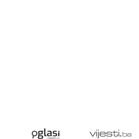
lj
pr