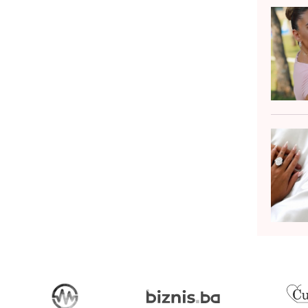
ubavnika nestane, sve što je bilo
ikriveno postaje eksplozivno....