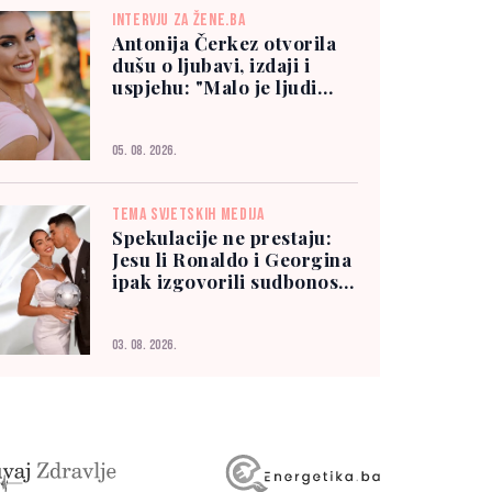
INTERVJU ZA ŽENE.BA
Antonija Čerkez otvorila
dušu o ljubavi, izdaji i
uspjehu: "Malo je ljudi
kojima možete vjerovati"
05. 08. 2026.
TEMA SVJETSKIH MEDIJA
Spekulacije ne prestaju:
Jesu li Ronaldo i Georgina
ipak izgovorili sudbonosno
"da"?
03. 08. 2026.