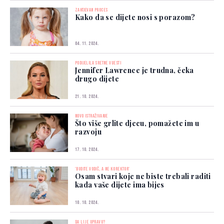
ZAHTJEVAN PROCES
Kako da se dijete nosi s porazom?
04. 11. 2024.
PODIJELILA SRETNE VIJESTI
Jennifer Lawrence je trudna, čeka
drugo dijete
21. 10. 2024.
NOVO ISTRAŽIVANJE
Što više grlite djecu, pomažete im u
razvoju
17. 10. 2024.
'BUDITE VODIČ, A NE KOREKTOR'
Osam stvari koje ne biste trebali raditi
kada vaše dijete ima bijes
10. 10. 2024.
DA LI JE UPRAVU?