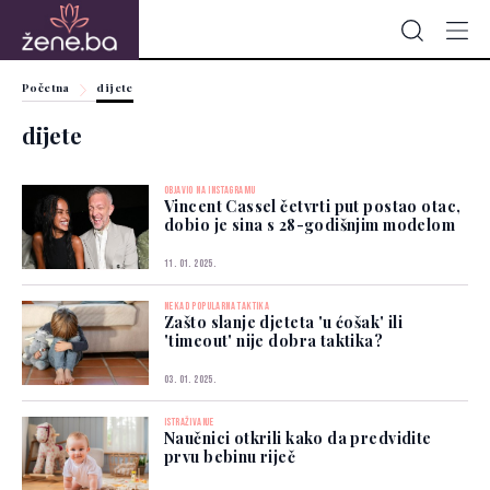
Početna
dijete
dijete
OBJAVIO NA INSTAGRAMU
Vincent Cassel četvrti put postao otac,
dobio je sina s 28-godišnjim modelom
11. 01. 2025.
NEKAD POPULARNA TAKTIKA
Zašto slanje djeteta 'u ćošak' ili
'timeout' nije dobra taktika?
03. 01. 2025.
ISTRAŽIVANJE
Naučnici otkrili kako da predvidite
prvu bebinu riječ