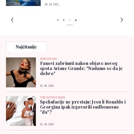
06. 04. 2024.
1
2
3
4
Najčitanije
BURNE REAKCIJE
Fanovi zabrinuti nakon objave novog
spota Ariane Grande: "Nadamo se da je
dobro"
03. 08. 2026.
TEMA SVJETSKIH MEDIJA
Spekulacije ne prestaju: Jesu li Ronaldo i
Georgina ipak izgovorili sudbonosno
"da"?
03. 08. 2026.