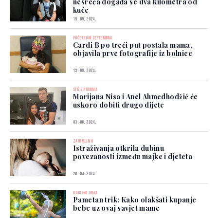
nesreća događa se dva kilometra od
kuće
19. 09. 2024.
POČETKOM SEPTEMBRA
Cardi B po treći put postala mama,
objavila prve fotografije iz bolnice
13. 09. 2024.
STIŽE PRINOVA
Marijana Nisa i Anel Ahmedhodžić će
uskoro dobiti drugo dijete
03. 06. 2024.
ZANIMLJIVO
Istraživanja otkrila dubinu
povezanosti između majke i djeteta
20. 04. 2024.
KORISNA IDEJA
Pametan trik: Kako olakšati kupanje
bebe uz ovaj savjet mame