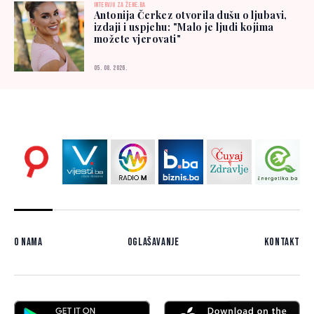
INTERVJU ZA ŽENE.BA
Antonija Čerkez otvorila dušu o ljubavi,
izdaji i uspjehu: "Malo je ljudi kojima
možete vjerovati"
05. 08. 2026.
O nama
Oglašavanje
Kontakt