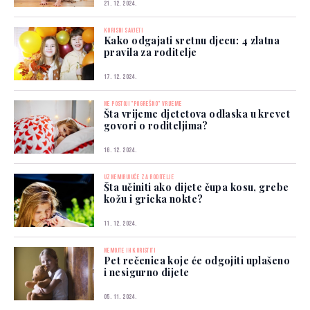
21. 12. 2024.
KORISNI SAVJETI
Kako odgajati sretnu djecu: 4 zlatna
pravila za roditelje
17. 12. 2024.
NE POSTOJI "POGREŠNO" VRIJEME
Šta vrijeme djetetova odlaska u krevet
govori o roditeljima?
16. 12. 2024.
UZNEMIRUJUĆE ZA RODITELJE
Šta učiniti ako dijete čupa kosu, grebe
kožu i gricka nokte?
11. 12. 2024.
NEMOJTE IH KORISTITI
Pet rečenica koje će odgojiti uplašeno
i nesigurno dijete
05. 11. 2024.