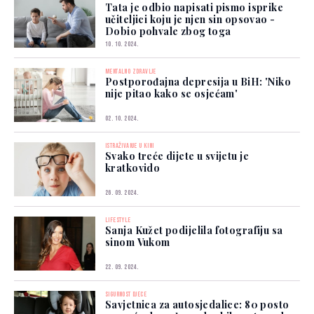
Tata je odbio napisati pismo isprike
učiteljici koju je njen sin opsovao -
Dobio pohvale zbog toga
10. 10. 2024.
MENTALNO ZDRAVLJE
Postporođajna depresija u BiH: 'Niko
nije pitao kako se osjećam'
02. 10. 2024.
ISTRAŽIVANJE U KINI
Svako treće dijete u svijetu je
kratkovido
26. 09. 2024.
LIFESTYLE
Sanja Kužet podijelila fotografiju sa
sinom Vukom
22. 09. 2024.
SIGURNOST DJECE
Savjetnica za autosjedalice: 80 posto