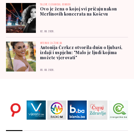
TALENT, ELEGANCIJA, OSMIJEH
Ovo je žena o kojoj svi pričaju nakon
Merlinovih koncerata na Koševu
02. 08. 2026.
INTERVJU ZA ŽENE.BA
Antonija Čerkez otvorila dušu o ljubavi,
izdaji i uspjehu: "Malo je ljudi kojima
možete vjerovati"
05. 08. 2026.