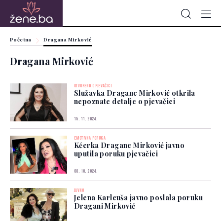
Početna
Dragana Mirković
Dragana Mirković
OTVORENO O PJEVAČICI
Služavka Dragane Mirković otkrila
nepoznate detalje o pjevačici
15. 11. 2024.
EMOTIVNA PORUKA
Kćerka Dragane Mirković javno
uputila poruku pjevačici
08. 10. 2024.
JAVNO
Jelena Karleuša javno poslala poruku
Dragani Mirković