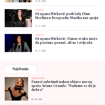
13. 02. 2024.
LIFESTYLE
Dragana Mirković podržala Dinu
Merlina u Beogradu: Muzika nas spaja
21. 11. 2023.
LIFESTYLE
Dragana Mirković: Danas svako može
da postane poznat, ali ne i zvijezda
20. 11. 2023.
Najčitanije
BURNE REAKCIJE
Fanovi zabrinuti nakon objave novog
spota Ariane Grande: "Nadamo se da je
dobro"
03. 08. 2026.