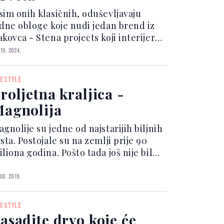
sim onih klasičnih, oduševljavaju
idne obloge koje nudi jedan brend iz
kovca - Stena projects koji interijere
ransformira zidnim oblogama koje su
 10. 2024.
nspirisane kamenim stijenama te
terijalima koji imitiraju koru drveta.
FESTYLE
ike govore v...
roljetna kraljica -
agnolija
gnolije su jedne od najstarijih biljnih
sta. Postojale su na zemlji prije 90
liona godina. Pošto tada još nije bilo
ela koje bi oprašivale cvjetove, cvjet
agnolije se prilagodio za oprašivanje
 03. 2019.
omoću beskrilnih insekata. Ovi cvje...
FESTYLE
asadite drvo koje će