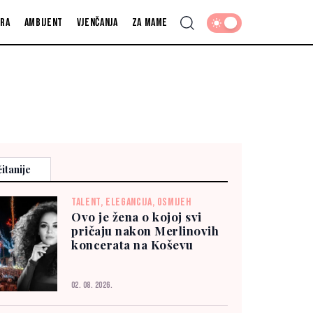
fra
Ambijent
Vjenčanja
Za mame
itanije
TALENT, ELEGANCIJA, OSMIJEH
Ovo je žena o kojoj svi
pričaju nakon Merlinovih
koncerata na Koševu
02. 08. 2026.