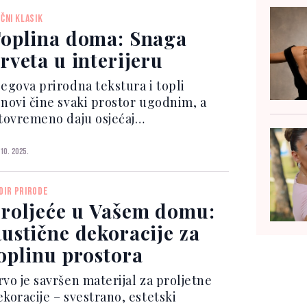
rivlače veliku pažnju posebno se
EČNI KLASIK
zdvajaju dekorativne zidne obloge od...
oplina doma: Snaga
rveta u interijeru
jegova prirodna tekstura i topli
onovi čine svaki prostor ugodnim, a
stovremeno daju osjećaj
ofisticiranosti i domaće atmosfere.
oplina koju nijedan drugi materijal ne
 10. 2025.
ože pružiti Drveni podovi, stolovi,
lice ili manji dekorativni...
DIR PRIRODE
roljeće u Vašem domu:
ustične dekoracije za
oplinu prostora
rvo je savršen materijal za proljetne
ekoracije – svestrano, estetski