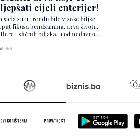
ljepšati cijeli enterijer!
 sada su u trendu bile visoke biljke
oput fikusa bendžamina, drva života,
flere i sličnih biljaka, a od nedavno je
a Pinterestu porastao još jedan trend
eđu biljkama, a to je drvo avokada.
 02. 2019.
lo lako se sadi, ali je potrebno dosta
r...
ovi korištenja
Privatnost