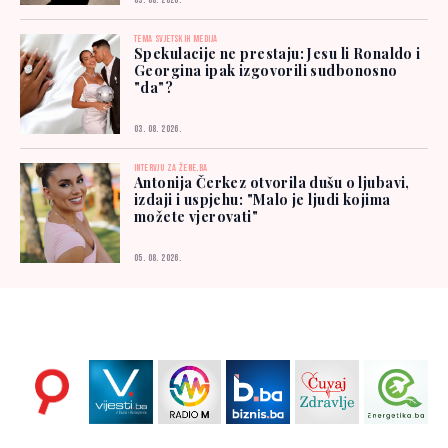
03. 08. 2026.
TEMA SVJETSKIH MEDIJA
Spekulacije ne prestaju: Jesu li Ronaldo i
Georgina ipak izgovorili sudbonosno
"da"?
03. 08. 2026.
INTERVJU ZA ŽENE.BA
Antonija Čerkez otvorila dušu o ljubavi,
izdaji i uspjehu: "Malo je ljudi kojima
možete vjerovati"
05. 08. 2026.