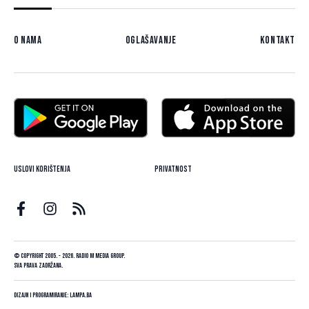
O nama
Oglašavanje
Kontakt
Uslovi korištenja
Privatnost
© Copyright 2005. - 2026. Radio M Media Group.
Sva prava zadržana.
Dizajn i programiranje:
Lampa.ba