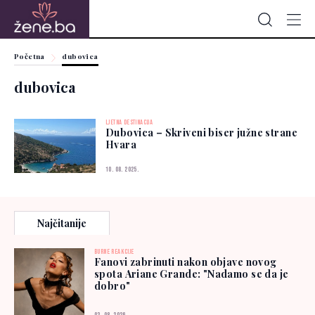
Početna
dubovica
dubovica
LJETNA DESTINACIJA
Dubovica – Skriveni biser južne strane
Hvara
10. 08. 2025.
Najčitanije
BURNE REAKCIJE
Fanovi zabrinuti nakon objave novog
spota Ariane Grande: "Nadamo se da je
dobro"