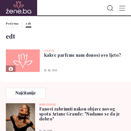
Početna
edt
edt
LIFESTYLE
Kakve parfeme nam donosi ovo ljeto?
25. 06. 2018.
Najčitanije
BURNE REAKCIJE
Fanovi zabrinuti nakon objave novog
spota Ariane Grande: "Nadamo se da je
dobro"