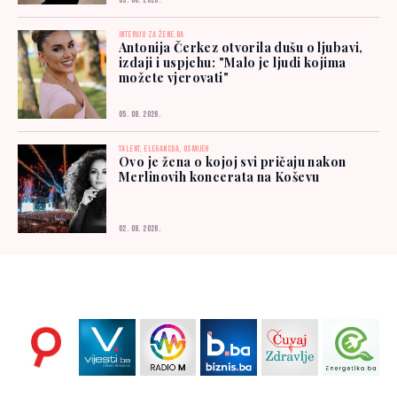
03. 08. 2026.
INTERVJU ZA ŽENE.BA
Antonija Čerkez otvorila dušu o ljubavi,
izdaji i uspjehu: "Malo je ljudi kojima
možete vjerovati"
05. 08. 2026.
TALENT, ELEGANCIJA, OSMIJEH
Ovo je žena o kojoj svi pričaju nakon
Merlinovih koncerata na Koševu
02. 08. 2026.