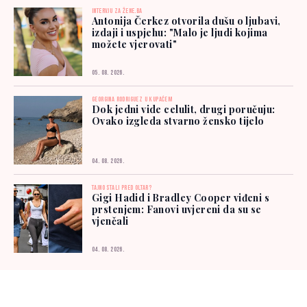
INTERVJU ZA ŽENE.BA
Antonija Čerkez otvorila dušu o ljubavi,
izdaji i uspjehu: "Malo je ljudi kojima
možete vjerovati"
05. 08. 2026.
GEORGINA RODRIGUEZ U KUPAĆEM
Dok jedni vide celulit, drugi poručuju:
Ovako izgleda stvarno žensko tijelo
04. 08. 2026.
TAJNO STALI PRED OLTAR?
Gigi Hadid i Bradley Cooper viđeni s
prstenjem: Fanovi uvjereni da su se
vjenčali
04. 08. 2026.