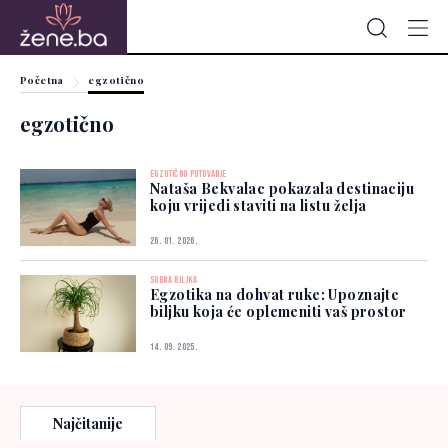
Početna
egzotično
egzotično
EGZOTIČNO PUTOVANJE
Nataša Bekvalac pokazala destinaciju
koju vrijedi staviti na listu želja
26. 01. 2026.
SOBNA BILJKA
Egzotika na dohvat ruke: Upoznajte
biljku koja će oplemeniti vaš prostor
14. 09. 2025.
Najčitanije