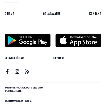
O nama
Oglašavanje
Kontakt
Uslovi korištenja
Privatnost
© Copyright 2005. - 2026. Radio M Media Group.
Sva prava zadržana.
Dizajn i programiranje:
Lampa.ba