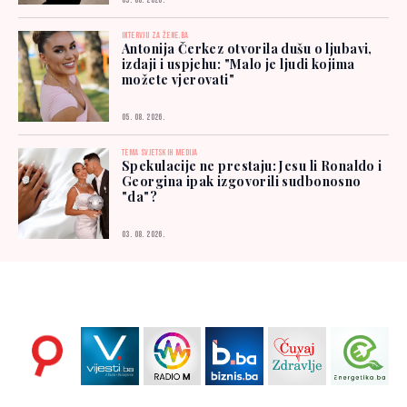
03. 08. 2026.
INTERVJU ZA ŽENE.BA
Antonija Čerkez otvorila dušu o ljubavi,
izdaji i uspjehu: "Malo je ljudi kojima
možete vjerovati"
05. 08. 2026.
TEMA SVJETSKIH MEDIJA
Spekulacije ne prestaju: Jesu li Ronaldo i
Georgina ipak izgovorili sudbonosno
"da"?
03. 08. 2026.