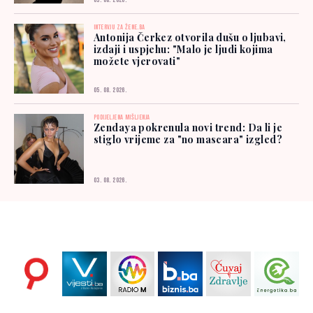
03. 08. 2026.
INTERVJU ZA ŽENE.BA
Antonija Čerkez otvorila dušu o ljubavi,
izdaji i uspjehu: "Malo je ljudi kojima
možete vjerovati"
05. 08. 2026.
PODIJELJENA MIŠLJENJA
Zendaya pokrenula novi trend: Da li je
stiglo vrijeme za "no mascara" izgled?
03. 08. 2026.