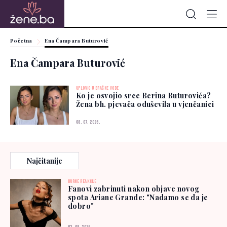
Početna
Ena Čampara Buturović
Ena Čampara Buturović
UPLOVIO U BRAČNE VODE
Ko je osvojio srce Berina Buturovića?
Žena bh. pjevača oduševila u vjenčanici
08. 07. 2026.
Najčitanije
BURNE REAKCIJE
Fanovi zabrinuti nakon objave novog
spota Ariane Grande: "Nadamo se da je
dobro"