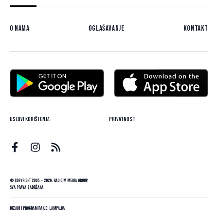
O nama
Oglašavanje
Kontakt
Uslovi korištenja
Privatnost
© Copyright 2005. - 2026. Radio M Media Group.
Sva prava zadržana.
Dizajn i programiranje:
Lampa.ba