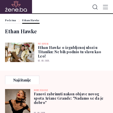
Početna
Ethan Hawke
Ethan Hawke
PUT USPJEHA
Ethan Hawke o izgubljenoj ulozi u
Titaniku: Ne bih podnio tu slavu kao
Leo!
02. 09. 2025.
Najčitanije
BURNE REAKCIJE
Fanovi zabrinuti nakon objave novog
spota Ariane Grande: "Nadamo se da je
dobro"