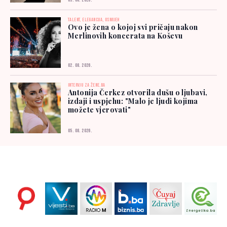
03. 08. 2026.
TALENT, ELEGANCIJA, OSMIJEH
Ovo je žena o kojoj svi pričaju nakon
Merlinovih koncerata na Koševu
02. 08. 2026.
INTERVJU ZA ŽENE.BA
Antonija Čerkez otvorila dušu o ljubavi,
izdaji i uspjehu: "Malo je ljudi kojima
možete vjerovati"
05. 08. 2026.