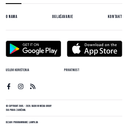
O nama
Oglašavanje
Kontakt
Uslovi korištenja
Privatnost
© Copyright 2005. - 2026. Radio M Media Group.
Sva prava zadržana.
Dizajn i programiranje:
Lampa.ba