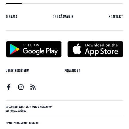
O nama
Oglašavanje
Kontakt
Uslovi korištenja
Privatnost
© Copyright 2005. - 2026. Radio M Media Group.
Sva prava zadržana.
Dizajn i programiranje:
Lampa.ba