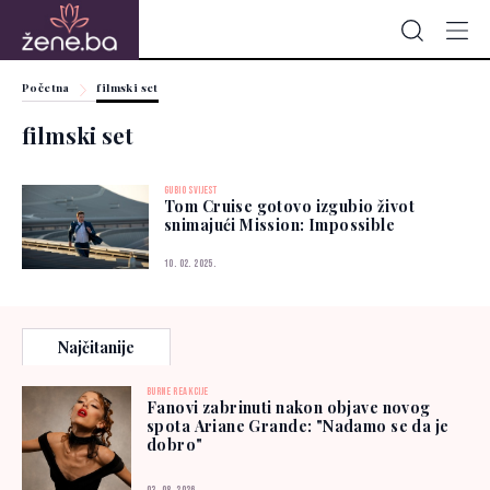
Početna
filmski set
filmski set
GUBIO SVIJEST
Tom Cruise gotovo izgubio život
snimajući Mission: Impossible
10. 02. 2025.
Najčitanije
BURNE REAKCIJE
Fanovi zabrinuti nakon objave novog
spota Ariane Grande: "Nadamo se da je
dobro"