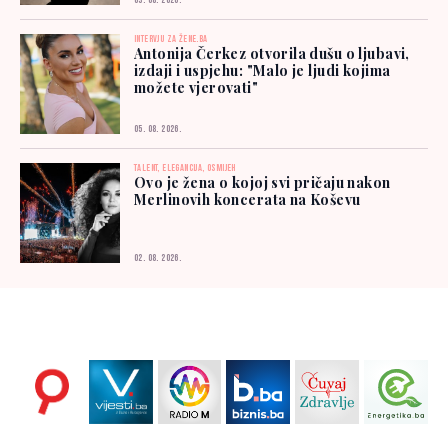
03. 08. 2026.
INTERVJU ZA ŽENE.BA
Antonija Čerkez otvorila dušu o ljubavi,
izdaji i uspjehu: "Malo je ljudi kojima
možete vjerovati"
05. 08. 2026.
TALENT, ELEGANCIJA, OSMIJEH
Ovo je žena o kojoj svi pričaju nakon
Merlinovih koncerata na Koševu
02. 08. 2026.