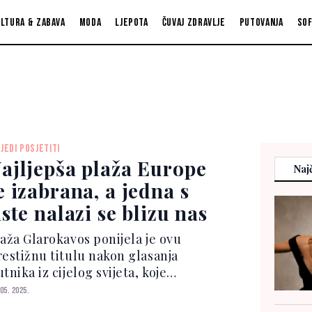
ltura & zabava
Moda
Ljepota
Čuvaj zdravlje
Putovanja
So
IJEDI POSJETITI
ajljepša plaža Europe
Najč
e izabrana, a jedna s
iste nalazi se blizu nas
laža Glarokavos ponijela je ovu
restižnu titulu nakon glasanja
tnika iz cijelog svijeta, koje
rganizuje poznata međunarodna
 05. 2025.
rganizacija European Best