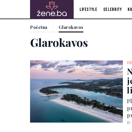
Lifestyle
Celebrity
Ku
Početna
Glarokavos
Glarokavos
VR
N
j
l
P
p
pu
o
27.
o