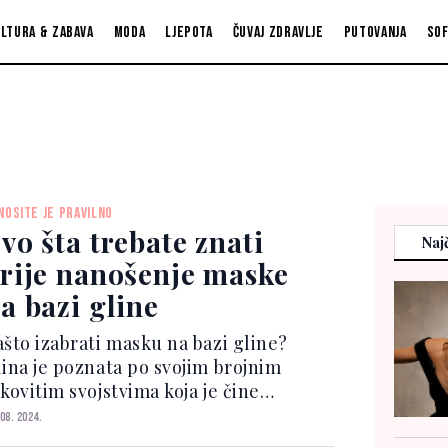
ltura & zabava
Moda
Ljepota
Čuvaj zdravlje
Putovanja
So
NOSITE JE PRAVILNO
vo šta trebate znati
Najč
rije nanošenje maske
a bazi gline
ašto izabrati masku na bazi gline?
lina je poznata po svojim brojnim
kovitim svojstvima koja je čine
opularnim izborom za maske za lice.
 08. 2024.
na pruža: Antibakterijska svojstva: