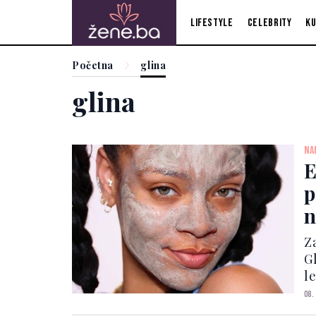
Lifestyle
Celebrity
Ku
Početna
glina
glina
NA
E
p
n
Z
G
le
p
08.
O