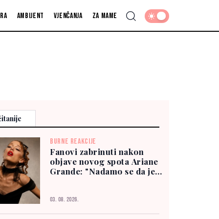
fra
Ambijent
Vjenčanja
Za mame
itanije
BURNE REAKCIJE
Fanovi zabrinuti nakon
objave novog spota Ariane
Grande: "Nadamo se da je
dobro"
03. 08. 2026.