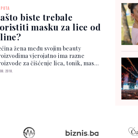
lina ima prirodna antibakterijska
EPOTA
ojstva koja pomažu u č...
ašto biste trebale
oristiti masku za lice od
line?
ećina žena među svojim beauty
roizvodima vjerojatno ima razne
roizvode za čišćenje lica, tonik, masku
a područje oko očiju i nekoliko
 08. 2018.
ednokratnih maskica za lice. No imate
i masku od gline? Vjerojatno ste
imijetile kako te maske pos...