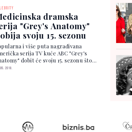
sanja. Dane (52) je u izjavi za People
LEBRITY
kao: "Dijagnostici...
edicinska dramska
erija "Grey's Anatomy"
obija svoju 15. sezonu
opularna i više puta nagrađivana
merička serija TV kuće ABC "Grey's
natomy" dobit će svoju 15. sezonu što
e je učiniti najdužom dramom u
 05. 2018.
storiji prikazivanja serija ABC mreže.
irektor zabavnog programa televizije
BC Channing Dungey...