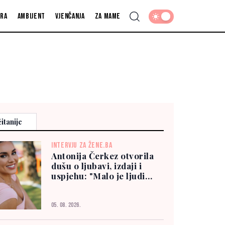
fra
Ambijent
Vjenčanja
Za mame
itanije
INTERVJU ZA ŽENE.BA
Antonija Čerkez otvorila
dušu o ljubavi, izdaji i
uspjehu: "Malo je ljudi
kojima možete vjerovati"
05. 08. 2026.