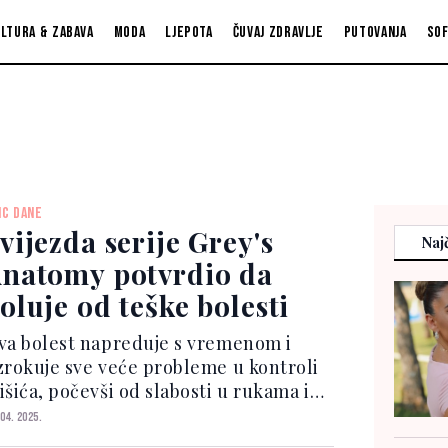
ltura & zabava
Moda
Ljepota
Čuvaj zdravlje
Putovanja
So
IC DANE
vijezda serije Grey's
Najč
natomy potvrdio da
oluje od teške bolesti
va bolest napreduje s vremenom i
zrokuje sve veće probleme u kontroli
šića, počevši od slabosti u rukama ili
ogama, poteškoća pri govoru ili
 04. 2025.
utanju, pa sve do nemogućnosti