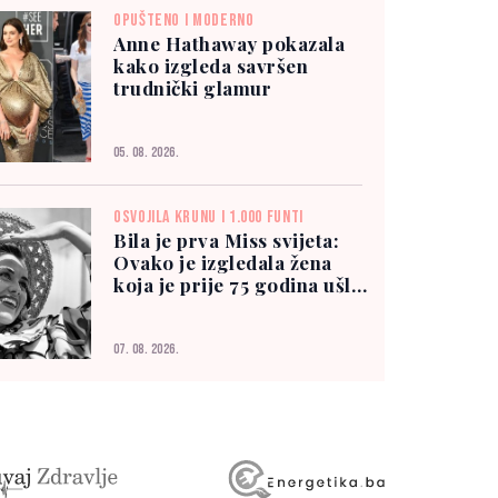
OPUŠTENO I MODERNO
Anne Hathaway pokazala
kako izgleda savršen
trudnički glamur
05. 08. 2026.
OSVOJILA KRUNU I 1.000 FUNTI
Bila je prva Miss svijeta:
Ovako je izgledala žena
koja je prije 75 godina ušla
u historiju
07. 08. 2026.