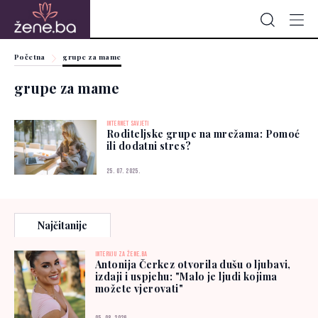
Početna
grupe za mame
grupe za mame
INTERNET SAVJETI
Roditeljske grupe na mrežama: Pomoć
ili dodatni stres?
25. 07. 2025.
Najčitanije
INTERVJU ZA ŽENE.BA
Antonija Čerkez otvorila dušu o ljubavi,
izdaji i uspjehu: "Malo je ljudi kojima
možete vjerovati"