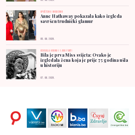
05. 08. 2026.
OPUŠTENO I MODERNO
Anne Hathaway pokazala kako izgleda
savršen trudnički glamur
05. 08. 2026.
OSVOJILA KRUNU I 1.000 FUNTI
Bila je prva Miss svijeta: Ovako je
izgledala žena koja je prije 75 godina ušla
u historiju
07. 08. 2026.