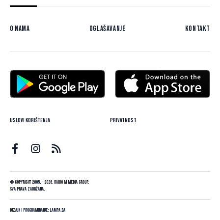
O nama
Oglašavanje
Kontakt
Uslovi korištenja
Privatnost
© Copyright 2005. - 2026. Radio M Media Group.
Sva prava zadržana.
Dizajn i programiranje:
Lampa.ba