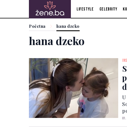
Lifestyle
Celebrity
Ku
Početna
hana dzeko
hana dzeko
IN
S
p
d
m
U
So
p
sn
01.
p