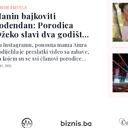
 sve ostavio bez riječi dolazi kasnije –
NOSNI RODITELJI
kon nje...
anin bajkoviti
ođendan: Porodica
žeko slavi dva godišta
jubavi i sreće!
a Instagramu, ponosna mama Amra
dijelila je preslatki video sa zabave,
a kojem su se svi članovi porodice
kupili oko male Hane dok je gasila
 01. 2025.
jećice na svojoj torti. S njom su bili i
ariji brat Dani, te sestre Una i Dalija,
ji su...