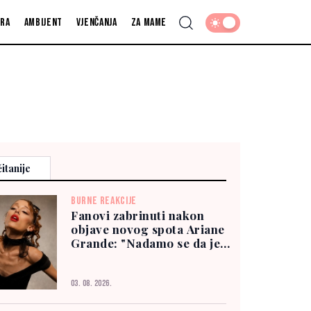
fra
Ambijent
Vjenčanja
Za mame
itanije
BURNE REAKCIJE
Fanovi zabrinuti nakon
objave novog spota Ariane
Grande: "Nadamo se da je
dobro"
03. 08. 2026.