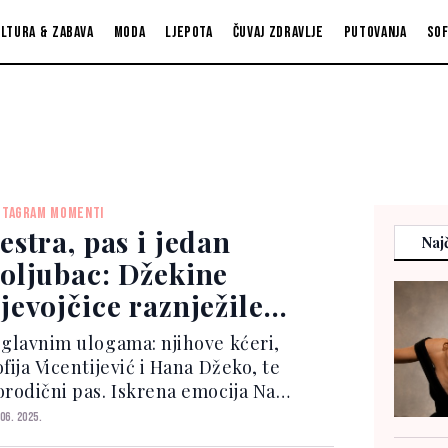
ltura & zabava
Moda
Ljepota
Čuvaj zdravlje
Putovanja
So
STAGRAM MOMENTI
estra, pas i jedan
Najč
oljubac: Džekine
jevojčice raznježile
reže
 glavnim ulogama: njihove kćeri,
fija Vicentijević i Hana Džeko, te
orodični pas. Iskrena emocija Na
imci, Sofija i Hana u igri razmjenjuju
 06. 2025.
oljupce s ljubimcem, ali trenutak koji