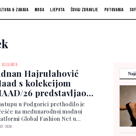
ltura & zabava
Moda
Ljepota
Čuvaj zdravlje
Putovanja
So
ek
. DIZAJNER
dnan Hajrulahović
Najč
aad s kolekcijom
AAD/26 predstavljao
osnu i Hercegovinu u
astupu u Podgorici prethodilo je
odgorici i Košicama
češće na međunarodnoj modnoj
latformi Global Fashion Net u
ošicama (Slovačka), gdje je Haad
 07. 2026.
redstavio svoj rad međunarodnoj