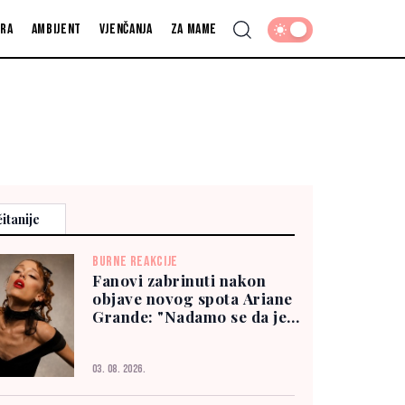
fra
Ambijent
Vjenčanja
Za mame
itanije
BURNE REAKCIJE
Fanovi zabrinuti nakon
objave novog spota Ariane
Grande: "Nadamo se da je
dobro"
03. 08. 2026.