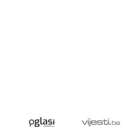
p
uč
za