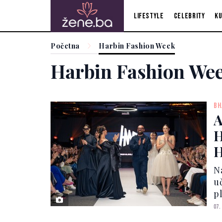
Lifestyle
Celebrity
Ku
Početna
Harbin Fashion Week
Harbin Fashion We
BH
A
H
H
B
N
P
u
p
K
07.
p