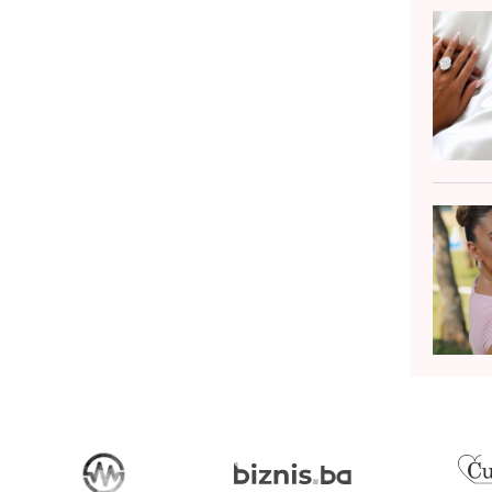
ublici. U okviru ovog događaja
estvovao je i na panel-diskusiji
jedno s p...