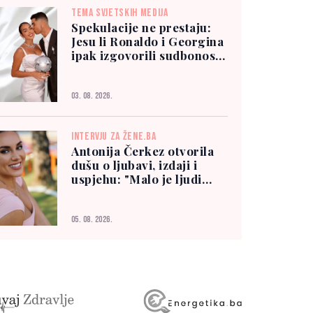
TEMA SVJETSKIH MEDIJA
Spekulacije ne prestaju:
Jesu li Ronaldo i Georgina
ipak izgovorili sudbonosno
"da"?
03. 08. 2026.
INTERVJU ZA ŽENE.BA
Antonija Čerkez otvorila
dušu o ljubavi, izdaji i
uspjehu: "Malo je ljudi
kojima možete vjerovati"
05. 08. 2026.