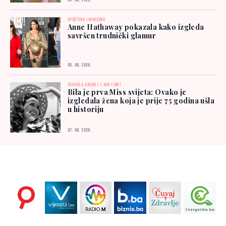
05. 08. 2026.
OPUŠTENO I MODERNO
Anne Hathaway pokazala kako izgleda
savršen trudnički glamur
05. 08. 2026.
OSVOJILA KRUNU I 1.000 FUNTI
Bila je prva Miss svijeta: Ovako je
izgledala žena koja je prije 75 godina ušla
u historiju
07. 08. 2026.