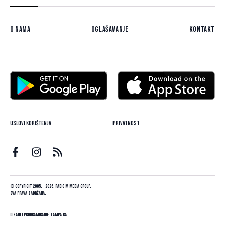
O nama
Oglašavanje
Kontakt
Uslovi korištenja
Privatnost
© Copyright 2005. - 2026. Radio M Media Group.
Sva prava zadržana.
Dizajn i programiranje:
Lampa.ba