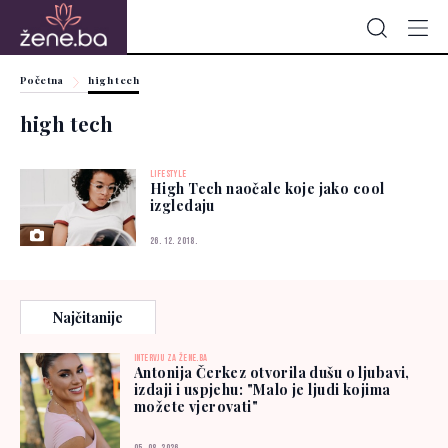
Početna
high tech
high tech
LIFESTYLE
High Tech naočale koje jako cool
izgledaju
26. 12. 2018.
Najčitanije
INTERVJU ZA ŽENE.BA
Antonija Čerkez otvorila dušu o ljubavi,
izdaji i uspjehu: "Malo je ljudi kojima
možete vjerovati"