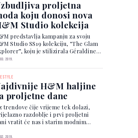
vog jedinstvenog mjesta....
zbudljiva proljetna
oda koju donosi nova
&M Studio kolekcija
&M predstavlja kampanju za svoju
&M Studio SS19 kolekciju, “The Glam
plorer”, koju je stilizirala Géraldine
glio i fotografirao Lachlan Bailey s
 03. 2019.
ramatičnim okruženjem Arizone u
ozadini. Inspirirana glamuroznim
FESTYLE
traživačima,...
ajdivnije H&M haljine
a proljetne dane
z trendove čije vrijeme tek dolazi,
ijelazno razdoblje i prvi proljetni
ani vratit će nas i starim modnim
avoritima – najtoplije zimske kapute
mijenit će klasični blejzer s trendi
 02. 2019.