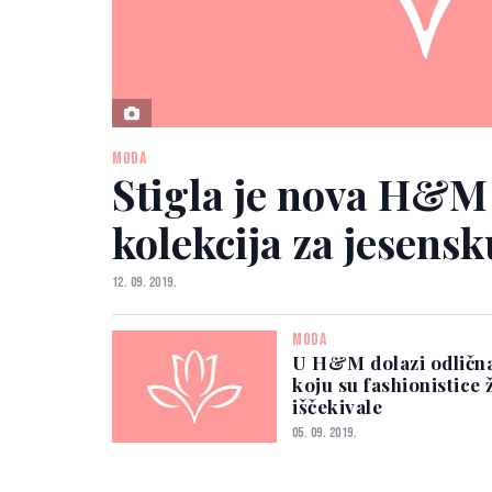
MODA
Stigla je nova H&M
kolekcija za jesens
12. 09. 2019.
MODA
U H&M dolazi odlična
koju su fashionistice 
iščekivale
05. 09. 2019.