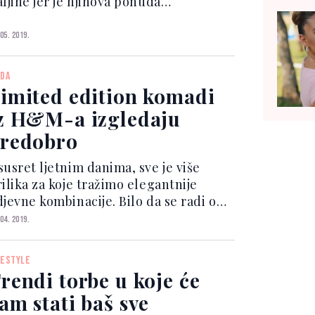
ljine jer je njihova ponuda
jraznovrsnija, ali ne treba zaboraviti
a trendy hlače. Ove sezone svoj outfit
 05. 2019.
odignite na višu razinu tako da
mijenite uobičajenu haljinu h...
DA
imited edition komadi
z H&M-a izgledaju
redobro
susret ljetnim danima, sve je više
rilika za koje tražimo elegantnije
djevne kombinacije. Bilo da se radi o
jenčanju, krstitkama, krizmi, eventu
 04. 2019.
li tulumu na otvorenom, sigurno ćemo
misliti outfit koji uključuje barem
FESTYLE
dan finiji ko...
rendi torbe u koje će
am stati baš sve