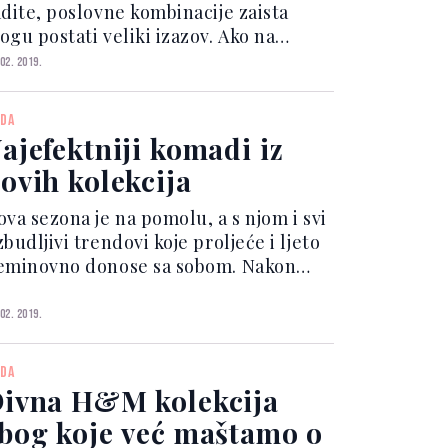
adite, poslovne kombinacije zaista
ogu postati veliki izazov. Ako na
ašem radnom mjestu vlada strogi
 02. 2019.
ress code, to znači da nema puno
esta mašti i igri s vlastitim stilom,
DA
ć da sve svoje odje...
ajefektniji komadi iz
ovih kolekcija
ova sezona je na pomolu, a s njom i svi
budljivi trendovi koje proljeće i ljeto
eminovno donose sa sobom. Nakon
ekoliko mjeseci beskrajnih slojeva
etiva, kaputa, duplih čarapa i slično,
 02. 2019.
edva čekamo uskočiti u lagane i
epršave mater...
DA
ivna H&M kolekcija
bog koje već maštamo o