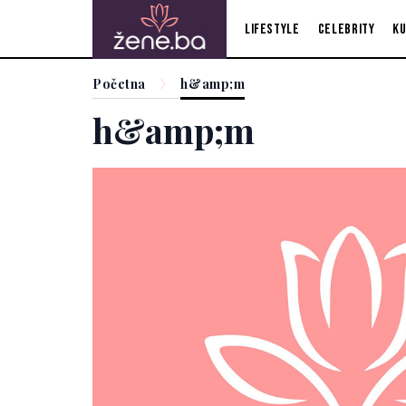
Lifestyle
Celebrity
Ku
Početna
h&amp;m
h&amp;m