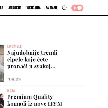
fra
Ambijent
Vjenčanja
Za mame
LIFESTYLE
Najudobnije trendi
cipele koje ćete
pronaći u svakoj
jesenskoj kolekciji
15. 08. 2019.
MODA
Premium Quality
komadi iz nove H&M