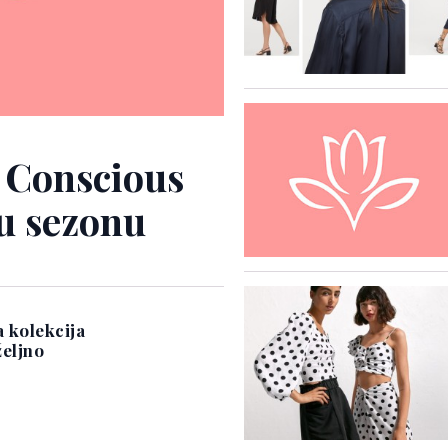
 Conscious
ku sezonu
 kolekcija
željno