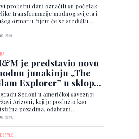
vi proljetni dani označili su početak
elike transformacije modnog svijeta i
ašeg ormar u čijem će se središtu
da naći neki novi trendovi i favoriti.
ak, uz najpoželjnije nijanse sezone,
 03. 2019.
askošne uzorke, neočekivane pomak u
ojevima...
DA
&M je predstavio novu
odnu junakinju „The
lam Explorer” u sklopu
oživljaja imerzivnog
 gradu Sedoni u američkoj saveznoj
eatra u Sedoni
žavi Arizoni, koji je poslužio kao
istična pozadina, odabrani
mbasadori i predstavnici medija bili su
 03. 2019.
ozvani na sudjelovanje u rasplitanju
edinstvene priče nadahnute duhom
FESTYLE