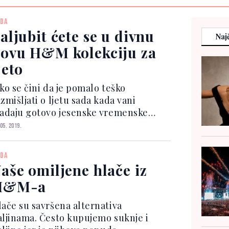
DA
aljubit ćete se u divnu
Najč
ovu H&M kolekciju za
jeto
ko se čini da je pomalo teško
zmišljati o ljetu sada kada vani
ladaju gotovo jesenske vremenske
rilike, nema sumnje da ćemo se vrlo
 05. 2019.
zo naći u najtoplijoj sezoni i napokon
očeti uživati u blagodatima vedrih i
DA
unčanih dana. A H&...
aše omiljene hlače iz
H&M-a
lače su savršena alternativa
aljinama. Često kupujemo suknje i