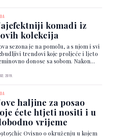
omakom, tople pulovere cool T-shirt,
k će traperic...
DA
ajefektniji komadi iz
ovih kolekcija
ova sezona je na pomolu, a s njom i svi
budljivi trendovi koje proljeće i ljeto
eminovno donose sa sobom. Nakon
ekoliko mjeseci beskrajnih slojeva
etiva, kaputa, duplih čarapa i slično,
 02. 2019.
edva čekamo uskočiti u lagane i
epršave mater...
DA
ove haljine za posao
oje ćete htjeti nositi i u
lobodno vrijeme
hic Ovisno o okruženju u kojem