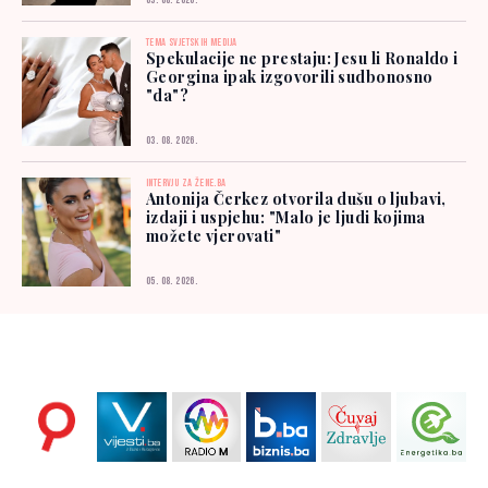
03. 08. 2026.
TEMA SVJETSKIH MEDIJA
Spekulacije ne prestaju: Jesu li Ronaldo i
Georgina ipak izgovorili sudbonosno
"da"?
03. 08. 2026.
INTERVJU ZA ŽENE.BA
Antonija Čerkez otvorila dušu o ljubavi,
izdaji i uspjehu: "Malo je ljudi kojima
možete vjerovati"
05. 08. 2026.