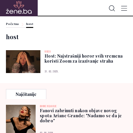
Početna
host
host
VIDEO
Host: Najstrašniji horor svih vremena
koristi Zoom za izazivanje straha
31. 03. 2025.
Najčitanije
BURNE REAKCIJE
Fanovi zabrinuti nakon objave novog
spota Ariane Grande: "Nadamo se da je
dobro"