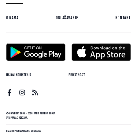
O nama
Oglašavanje
Kontakt
Uslovi korištenja
Privatnost
© Copyright 2005. - 2026. Radio M Media Group.
Sva prava zadržana.
Dizajn i programiranje:
Lampa.ba