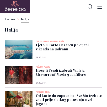
Početna
Italija
Italija
TIRKIZNO MORE, KARIPSKE PLAŽE
Ljeto u Porto Cesareu po cijeni
vikenda na Jadranu
09. 07. 2025.
POČETAK POBUNE
Hoće li Fendi izabrati Willyja
Chavarriju? Moda gubi filtere
07. 07. 2025.
PUTOVANJE SNOVA
Od karte do capuccina: Sve što trebate
znati prije slatkog putovanja u selo
jagoda