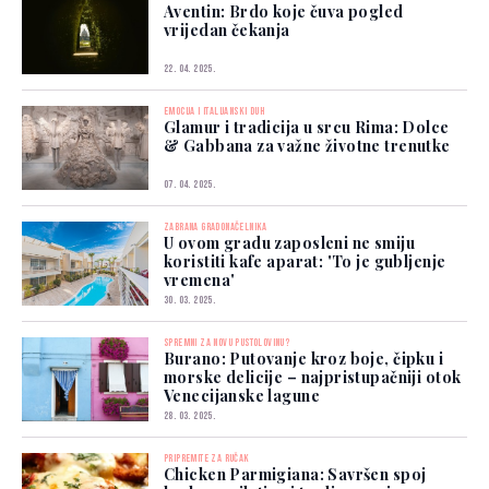
Aventin: Brdo koje čuva pogled
vrijedan čekanja
22. 04. 2025.
EMOCIJA I ITALIJANSKI DUH
Glamur i tradicija u srcu Rima: Dolce
& Gabbana za važne životne trenutke
07. 04. 2025.
ZABRANA GRADONAČELNIKA
U ovom gradu zaposleni ne smiju
koristiti kafe aparat: 'To je gubljenje
vremena'
30. 03. 2025.
SPREMNI ZA NOVU PUSTOLOVINU?
Burano: Putovanje kroz boje, čipku i
morske delicije – najpristupačniji otok
Venecijanske lagune
28. 03. 2025.
PRIPREMITE ZA RUČAK
Chicken Parmigiana: Savršen spoj