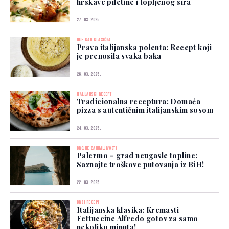
hrskave piletine i topljenog sira
27. 03. 2025.
NIJE KAO KLASIČNA
Prava italijanska polenta: Recept koji
je prenosila svaka baka
26. 03. 2025.
ITALIJANSKI RECEPT
Tradicionalna receptura: Domaća
pizza s autentičnim italijanskim sosom
24. 03. 2025.
BROJNE ZANIMLJIVOSTI
Palermo – grad neugasle topline:
Saznajte troškove putovanja iz BiH!
22. 03. 2025.
BRZI RECEPT
Italijanska klasika: Kremasti
Fettuccine Alfredo gotov za samo
nekoliko minuta!