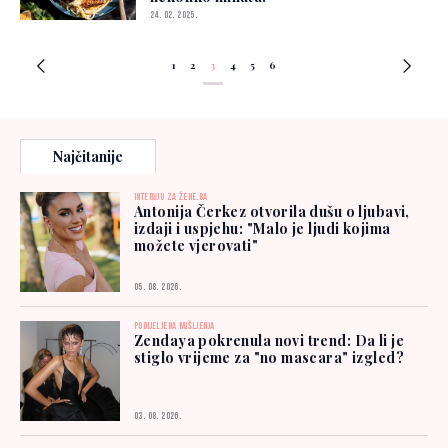
24. 02. 2025.
1
2
3
4
5
6
Najčitanije
INTERVJU ZA ŽENE.BA
Antonija Čerkez otvorila dušu o ljubavi,
izdaji i uspjehu: "Malo je ljudi kojima
možete vjerovati"
05. 08. 2026.
PODIJELJENA MIŠLJENJA
Zendaya pokrenula novi trend: Da li je
stiglo vrijeme za "no mascara" izgled?
03. 08. 2026.