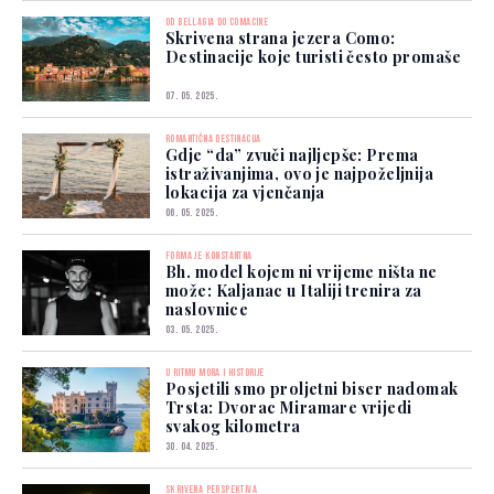
OD BELLAGIA DO COMACINE
Skrivena strana jezera Como:
Destinacije koje turisti često promaše
07. 05. 2025.
ROMANTIČNA DESTINACIJA
Gdje “da” zvuči najljepše: Prema
istraživanjima, ovo je najpoželjnija
lokacija za vjenčanja
06. 05. 2025.
FORMA JE KONSTANTNA
Bh. model kojem ni vrijeme ništa ne
može: Kaljanac u Italiji trenira za
naslovnice
03. 05. 2025.
U RITMU MORA I HISTORIJE
Posjetili smo proljetni biser nadomak
Trsta: Dvorac Miramare vrijedi
svakog kilometra
30. 04. 2025.
SKRIVENA PERSPEKTIVA