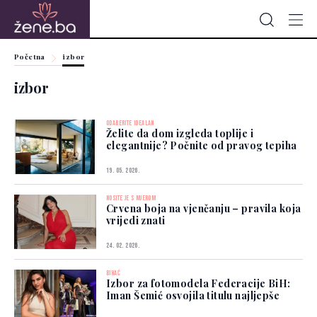
Početna
izbor
izbor
ODABERITE IDEALAN
Želite da dom izgleda toplije i
elegantnije? Počnite od pravog tepiha
19. 05. 2026.
NOSITE JE S MJEROM
Crvena boja na vjenčanju – pravila koja
vrijedi znati
24. 02. 2026.
BIHAĆ
Izbor za fotomodela Federacije BiH:
Iman Šemić osvojila titulu najljepše