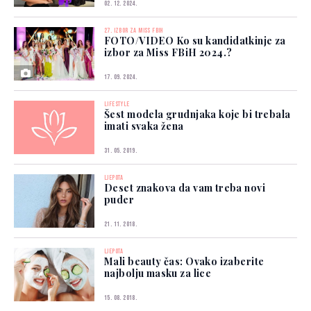
02. 12. 2024.
27. IZBOR ZA MISS FBIH
FOTO/VIDEO Ko su kandidatkinje za
izbor za Miss FBiH 2024.?
17. 09. 2024.
LIFESTYLE
Šest modela grudnjaka koje bi trebala
imati svaka žena
31. 05. 2019.
LJEPOTA
Deset znakova da vam treba novi
puder
21. 11. 2018.
LJEPOTA
Mali beauty čas: Ovako izaberite
najbolju masku za lice
15. 08. 2018.