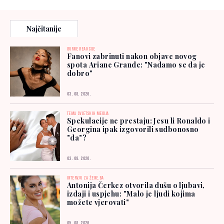
Najčitanije
BURNE REAKCIJE
Fanovi zabrinuti nakon objave novog
spota Ariane Grande: "Nadamo se da je
dobro"
03. 08. 2026.
TEMA SVJETSKIH MEDIJA
Spekulacije ne prestaju: Jesu li Ronaldo i
Georgina ipak izgovorili sudbonosno
"da"?
03. 08. 2026.
INTERVJU ZA ŽENE.BA
Antonija Čerkez otvorila dušu o ljubavi,
izdaji i uspjehu: "Malo je ljudi kojima
možete vjerovati"
05. 08. 2026.