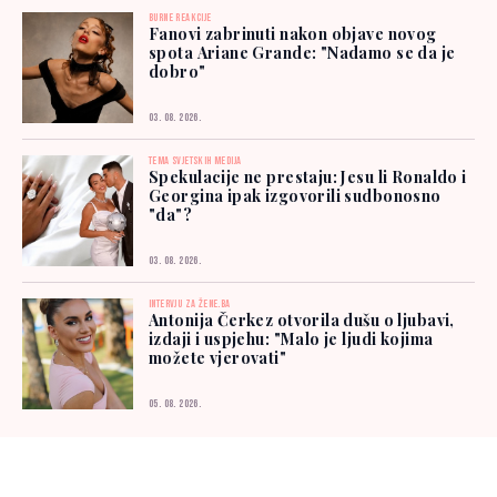
BURNE REAKCIJE
Fanovi zabrinuti nakon objave novog
spota Ariane Grande: "Nadamo se da je
dobro"
03. 08. 2026.
TEMA SVJETSKIH MEDIJA
Spekulacije ne prestaju: Jesu li Ronaldo i
Georgina ipak izgovorili sudbonosno
"da"?
03. 08. 2026.
INTERVJU ZA ŽENE.BA
Antonija Čerkez otvorila dušu o ljubavi,
izdaji i uspjehu: "Malo je ljudi kojima
možete vjerovati"
05. 08. 2026.