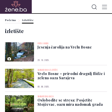
Početna
izletište
izletište
FOTO I VIDEO
Jesenja čarolija na Vrelu Bosne
29. 10. 2025.
SARAJEVSKO IZLETIŠTE
Vrelo Bosne – prirodni dragulj Ilidže i
zelena oaza Sarajeva
05. 08. 2025.
SARAJEVSKA OAZA
Oslobodite se stresa: Posjetite
Stojčevac, oazu mira nadomak grada