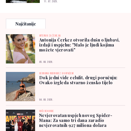
11. 07. 2025.
Najčitanije
INTERVJU ZA ŽENE.BA
Antonija Čerkez otvorila dušu o ljubavi,
izdaji i uspjehu: "Malo je ljudi kojima
možete vjerovati"
05. 08. 2026.
GEORGINA RODRIGUEZ U KUPAĆEM
Dok jedni vide celulit, drugi poručuju:
Ovako izgleda stvarno žensko tijelo
04. 08. 2026.
RUŠI REKORDE
Nevjerovatan uspjeh novog Spider-
Mana: Za samo tri dana zaradio
nevjerovatnih 927 miliona dolara