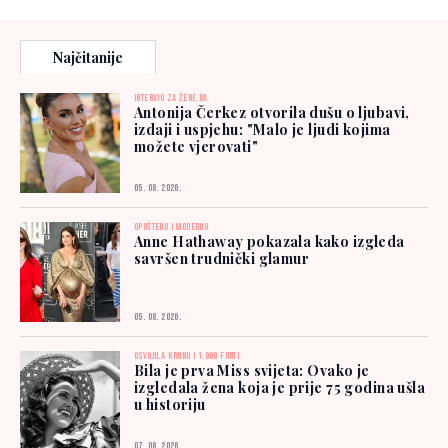
Najčitanije
INTERVJU ZA ŽENE.BA
Antonija Čerkez otvorila dušu o ljubavi,
izdaji i uspjehu: "Malo je ljudi kojima
možete vjerovati"
05. 08. 2026.
OPUŠTENO I MODERNO
Anne Hathaway pokazala kako izgleda
savršen trudnički glamur
05. 08. 2026.
OSVOJILA KRUNU I 1.000 FUNTI
Bila je prva Miss svijeta: Ovako je
izgledala žena koja je prije 75 godina ušla
u historiju
07. 08. 2026.