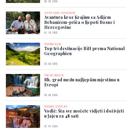
05. 03. 2026.
LJEPOTE BOSNE I HERCEGOVINE
Avantura kroz Krajinu sa Adijem
Bebanićem-priča o ljepoti Bosne i
Hercegovine
01. 10. 2025.
PRIRODNA BLAGA
Top tri destinacije BiH prema National
Geographicu
23. 04. 2025.
TIME OUT MAGAZIN
Bh. grad među najljepšim mjestima u
Evropi
26. 09. 2024.
PRIRODNA LJEPOTA BIH
Vodič: Šta sve možete vidjeti i doživjeti
u Jajcu za 48 sati
22. 07. 2024.