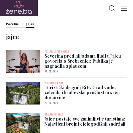
Početna
jajce
jajce
POSLALA JASNU PORUKU
Severina pred hiljadama ljudi u Jajcu
govorila o Srebrenici: Publika je
nagradila aplauzom
07. 08. 2026.
PRIRODNE LJEPOTE
Turistički dragulj BiH: Grad vode,
zelenila i kraljevske prošlosti u srcu
domovine
29. 04. 2026.
KRALJEVSKI GRAD
Jajce postaje sve zanimljivije turistima:
Najavljeni brojni cjelogodišnji sadržaji