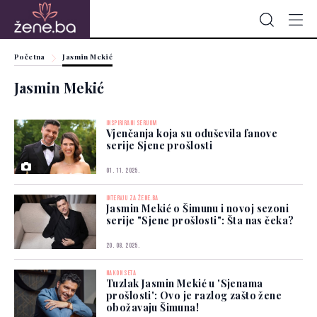
Početna
Jasmin Mekić
Jasmin Mekić
INSPIRIRANI SERIJOM
Vjenčanja koja su oduševila fanove
serije Sjene prošlosti
01. 11. 2025.
INTERVJU ZA ŽENE.BA
Jasmin Mekić o Šimunu i novoj sezoni
serije "Sjene prošlosti": Šta nas čeka?
20. 08. 2025.
NAKON SETA
Tuzlak Jasmin Mekić u 'Sjenama
prošlosti': Ovo je razlog zašto žene
obožavaju Šimuna!