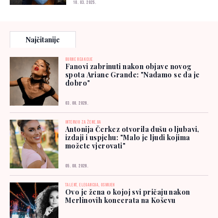
10. 03. 2025.
Najčitanije
BURNE REAKCIJE
Fanovi zabrinuti nakon objave novog
spota Ariane Grande: "Nadamo se da je
dobro"
03. 08. 2026.
INTERVJU ZA ŽENE.BA
Antonija Čerkez otvorila dušu o ljubavi,
izdaji i uspjehu: "Malo je ljudi kojima
možete vjerovati"
05. 08. 2026.
TALENT, ELEGANCIJA, OSMIJEH
Ovo je žena o kojoj svi pričaju nakon
Merlinovih koncerata na Koševu