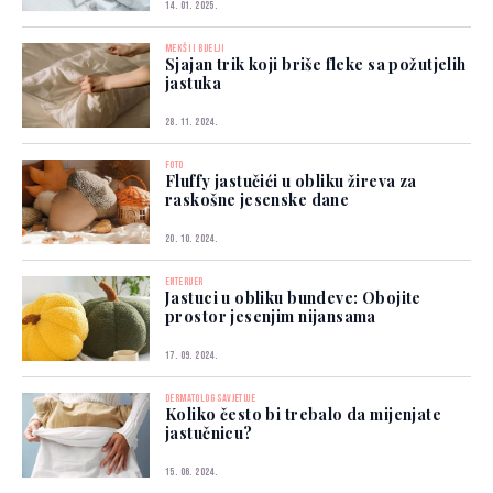
14. 01. 2025.
MEKŠI I BIJELJI
Sjajan trik koji briše fleke sa požutjelih
jastuka
28. 11. 2024.
FOTO
Fluffy jastučići u obliku žireva za
raskošne jesenske dane
20. 10. 2024.
ENTERIJER
Jastuci u obliku bundeve: Obojite
prostor jesenjim nijansama
17. 09. 2024.
DERMATOLOG SAVJETUJE
Koliko često bi trebalo da mijenjate
jastučnicu?
15. 06. 2024.