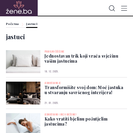
Početna
jastuci
jastuci
PRAVILNO ČIŠĆENJE
Jednostavan trik koji vraća svježinu
vašim jastucima
18. 12. 2025.
JEDNOSTAVNO JE
Transformišite svoj dom: Moć jastuka
u stvaranju savršenog interijera!
21. 01. 2025.
JEDNOSTAVNO I BRZO RJEŠENJE!
Kako vratiti bjelinu požutjelim
jastucima?