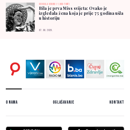
OSVOJILA KRUNU I 1.000 FUNTI
Bila je prva Miss svijeta: Ovako je
izgledala žena koja je prije 75 godina ušla
u historiju
07. 08. 2026.
O nama
Oglašavanje
Kontakt