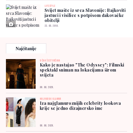
LIFESTYLE
Svijet mašte iz srca Slavonije: Bajkoviti
jastuci i visilice s potpisom đakovačke
obitelji
23. 05. 2018.
Najčitanije
U ČAK ŠEST DRŽAVA
Kako je nastajao "The Odyssey": Filmski
spektakl sniman na lokacijama širom
svijeta
06. 08. 2026.
HOLIVUDSKI GLAMUR
Iza najglamuroznijih celebrity lookova
krije se jedno dizajnersko ime
06. 08. 2026.