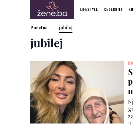
Lifestyle
Celebrity
Ku
Početna
jubilej
jubilej
MO
S
p
n
N
g
z
n
12.
In