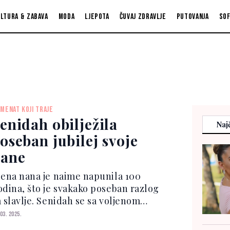
ltura & zabava
Moda
Ljepota
Čuvaj zdravlje
Putovanja
So
MENAT KOJI TRAJE
enidah obilježila
Najč
oseban jubilej svoje
ane
jena nana je naime napunila 100
odina, što je svakako poseban razlog
a slavlje. Senidah se sa voljenom
anom slikala za društvenu mrežu
 03. 2025.
stagram, a tom prilikom uputila joj je