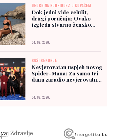
GEORGINA RODRIGUEZ U KUPAĆEM
Dok jedni vide celulit,
drugi poručuju: Ovako
izgleda stvarno žensko
tijelo
04. 08. 2026.
RUŠI REKORDE
Nevjerovatan uspjeh novog
Spider-Mana: Za samo tri
dana zaradio nevjerovatnih
927 miliona dolara
04. 08. 2026.