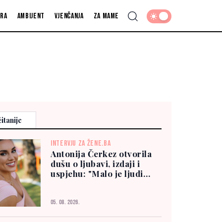
fra
Ambijent
Vjenčanja
Za mame
itanije
INTERVJU ZA ŽENE.BA
Antonija Čerkez otvorila
dušu o ljubavi, izdaji i
uspjehu: "Malo je ljudi
kojima možete vjerovati"
05. 08. 2026.