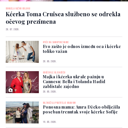
DONIJELA VAŽNU ODLUKU
Kćerka Toma Cruisea službeno se odrekla
očevog prezimena
28. 07. 2026.
UTIČE NA SAMOPOUZDANJE
Evo zašto je odnos između oca i kćerke
toliko važan
20. 05. 2026.
ODUŠEVILE BLISKOŠĆU
Majka i kćerka ukrale pažnju u
Cannesu: Bella i Yolanda Hadid
zablistale zajedno
20. 05. 2026.
RAZNJEŽILA PRATITELJE OBJAVOM
Ponosna mama: Amra Džeko obilježila
poseban trenutak svoje kćerke Sofije
19. 05. 2026.