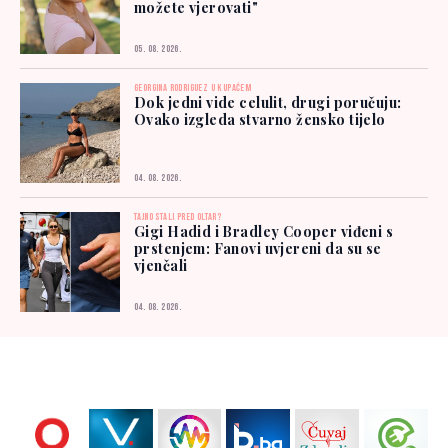
možete vjerovati"
05. 08. 2026.
GEORGINA RODRIGUEZ U KUPAĆEM
Dok jedni vide celulit, drugi poručuju:
Ovako izgleda stvarno žensko tijelo
04. 08. 2026.
TAJNO STALI PRED OLTAR?
Gigi Hadid i Bradley Cooper viđeni s
prstenjem: Fanovi uvjereni da su se
vjenčali
04. 08. 2026.