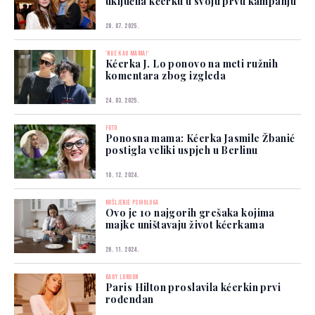
uključila kćerku u svoju prvu kampanju
28. 07. 2025.
'NIJE KAO MAMA!'
Kćerka J. Lo ponovo na meti ružnih
komentara zbog izgleda
24. 03. 2025.
FOTO
Ponosna mama: Kćerka Jasmile Žbanić
postigla veliki uspjeh u Berlinu
10. 12. 2024.
MIŠLJENJE PSIHOLOGA
Ovo je 10 najgorih grešaka kojima
majke uništavaju život kćerkama
26. 11. 2024.
BABY LONDON
Paris Hilton proslavila kćerkin prvi
rođendan