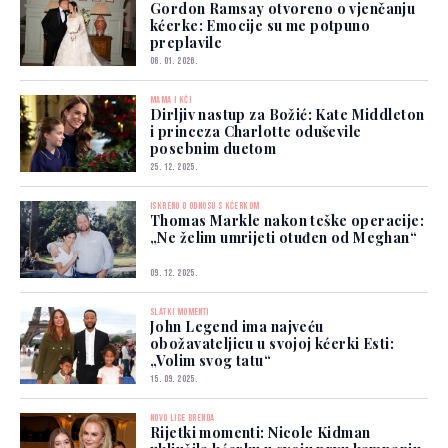
Gordon Ramsay otvoreno o vjenčanju
kćerke: Emocije su me potpuno
preplavile
06. 01. 2026.
MAMA I KĆI
Dirljiv nastup za Božić: Kate Middleton
i princeza Charlotte oduševile
posebnim duetom
25. 12. 2025.
ISKRENO O ODNOSU S KĆERKOM
Thomas Markle nakon teške operacije:
„Ne želim umrijeti otuđen od Meghan“
09. 12. 2025.
SLATKI MOMENTI
John Legend ima najveću
obožavateljicu u svojoj kćerki Esti:
„Volim svog tatu“
15. 09. 2025.
NOVO LICE BRENDA
Rijetki momenti: Nicole Kidman