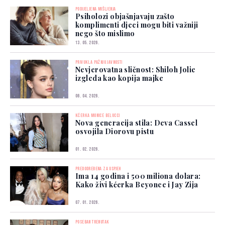
PODIJELJENA MIŠLJENJA
Psiholozi objašnjavaju zašto
komplimenti djeci mogu biti važniji
nego što mislimo
13. 05. 2026.
PRIVUKLA PAŽNJU JAVNOSTI
Nevjerovatna sličnost: Shiloh Jolie
izgleda kao kopija majke
06. 04. 2026.
KĆERKA MONICE BELUCCI
Nova generacija stila: Deva Cassel
osvojila Diorovu pistu
01. 02. 2026.
PREDODREĐENA ZA USPJEH
Ima 14 godina i 500 miliona dolara:
Kako živi kćerka Beyonce i Jay Zija
07. 01. 2026.
POSEBAN TRENUTAK