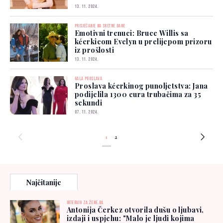
13. 11. 2024.
PRISJEĆANJE NA SRETNE DANE
Emotivni trenuci: Bruce Willis sa
kćerkicom Evelyn u prelijepom prizoru
iz prošlosti
13. 11. 2024.
GALA PROSLAVA
Proslava kćerkinog punoljetstva: Jana
podijelila 1300 eura trubačima za 35
sekundi
07. 11. 2024.
1
2
Najčitanije
INTERVJU ZA ŽENE.BA
Antonija Čerkez otvorila dušu o ljubavi,
izdaji i uspjehu: "Malo je ljudi kojima