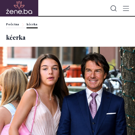
Početna
kćerka
kćerka