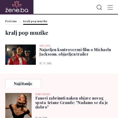
Početna
kralj pop muzike
kralj pop muzike
KRALJ POPA
Najavljen kontroverzni film o Michaelu
Jacksonu, objavljen trailer
07. 11. 2025.
Najčitanije
BURNE REAKCIJE
Fanovi zabrinuti nakon objave novog
spota Ariane Grande: "Nadamo se da je
dobro"