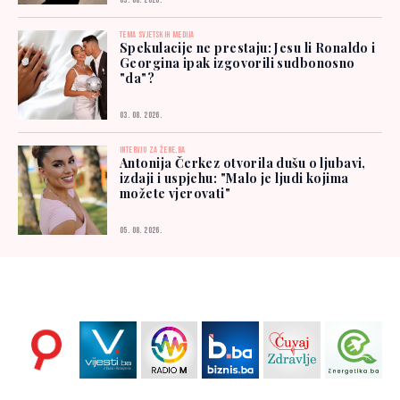
03. 08. 2026.
TEMA SVJETSKIH MEDIJA
Spekulacije ne prestaju: Jesu li Ronaldo i
Georgina ipak izgovorili sudbonosno
"da"?
03. 08. 2026.
INTERVJU ZA ŽENE.BA
Antonija Čerkez otvorila dušu o ljubavi,
izdaji i uspjehu: "Malo je ljudi kojima
možete vjerovati"
05. 08. 2026.