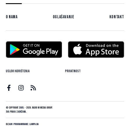
O nama
Oglašavanje
Kontakt
Uslovi korištenja
Privatnost
© Copyright 2005. - 2026. Radio M Media Group.
Sva prava zadržana.
Dizajn i programiranje:
Lampa.ba