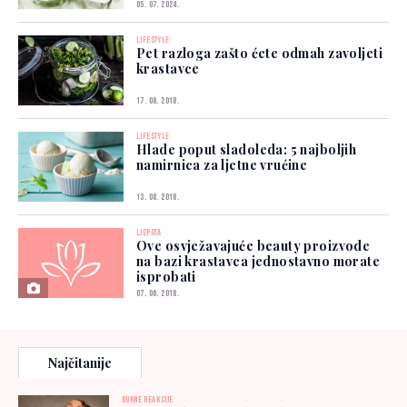
05. 07. 2024.
LIFESTYLE
Pet razloga zašto ćete odmah zavoljeti
krastavce
17. 08. 2018.
LIFESTYLE
Hlade poput sladoleda: 5 najboljih
namirnica za ljetne vrućine
13. 08. 2018.
LJEPOTA
Ove osvježavajuće beauty proizvode
na bazi krastavca jednostavno morate
isprobati
07. 06. 2018.
Najčitanije
BURNE REAKCIJE