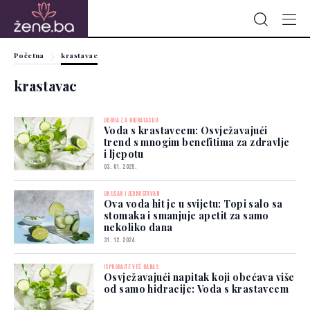
Početna
krastavac
krastavac
DOBRA ZA HIDRATACIJU
Voda s krastavcem: Osvježavajući
trend s mnogim benefitima za zdravlje
i ljepotu
03. 01. 2025.
UKUSAN I JEDNOSTAVAN
Ova voda hit je u svijetu: Topi salo sa
stomaka i smanjuje apetit za samo
nekoliko dana
31. 12. 2024.
ISPROBAJTE VEĆ DANAS
Osvježavajući napitak koji obećava više
od samo hidracije: Voda s krastavcem