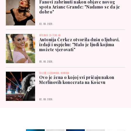
Fanovi zabrinuti nakon objave novog
spota Ariane Grande: "Nadamo se da je
dobro"
03. 08. 2026.
INTERVJU ZA ŽENE.BA
Antonija Čerkez otvorila dušu o ljubavi,
izdaji i uspjehu: "Malo je ljudi kojima
možete vjerovati"
05. 08. 2026.
TALENT, ELEGANCIJA, OSMIJEH
Ovo je žena o kojoj svi pričaju nakon
Merlinovih koncerata na Koševu
02. 08. 2026.